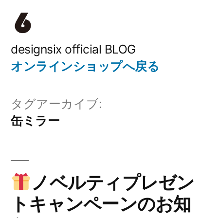
コ
ン
テ
designsix official BLOG
オンラインショップへ戻る
ン
ツ
タグアーカイブ:
へ
缶ミラー
ス
キ
ッ
ノベルティプレゼン
プ
トキャンペーンのお知