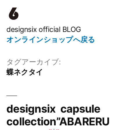
コ
ン
テ
designsix official BLOG
オンラインショップへ戻る
ン
ツ
タグアーカイブ:
へ
蝶ネクタイ
ス
キ
ッ
designsix capsule
プ
collection”ABARERU