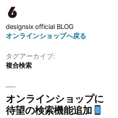
コ
ン
テ
designsix official BLOG
オンラインショップへ戻る
ン
ツ
タグアーカイブ:
へ
複合検索
ス
キ
ッ
オンラインショップに
プ
待望の検索機能追加