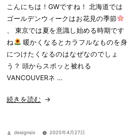
こんにちは！GWですね！ 北海道では
ゴールデンウィークはお花見の季節
、 東京では夏を意識し始める時期です
ね
暖かくなるとカラフルなものを身
につけたくなるのはなぜなのでしょ
う？ 頭からスポッと被れる
VANCOUVERネ …
“色
続きを読む
を
身
投
designsix
2025年4月27日
に