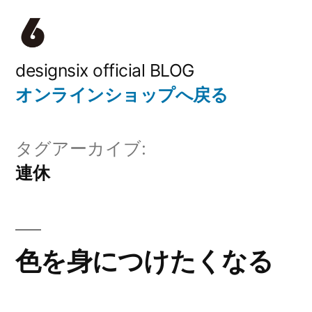
コ
ン
テ
designsix official BLOG
オンラインショップへ戻る
ン
ツ
タグアーカイブ:
へ
連休
ス
キ
ッ
色を身につけたくなる
プ