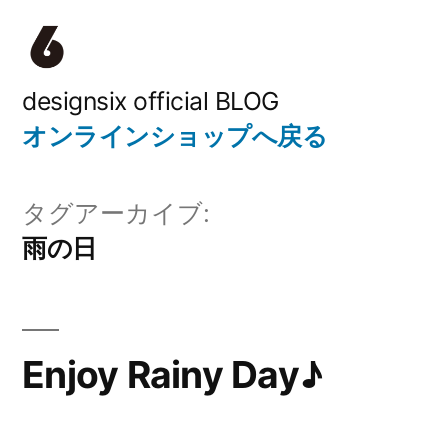
コ
ン
テ
designsix official BLOG
オンラインショップへ戻る
ン
ツ
タグアーカイブ:
へ
雨の日
ス
キ
ッ
Enjoy Rainy Day♪
プ