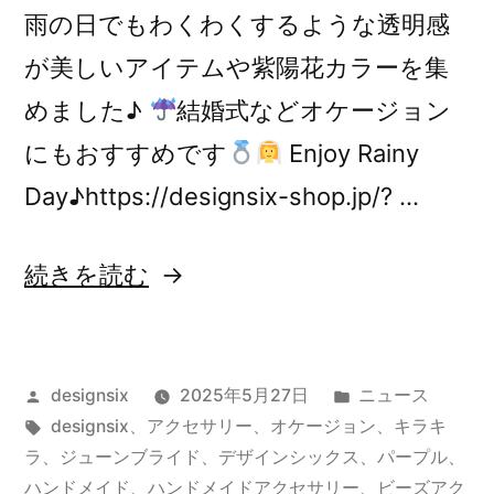
雨の日でもわくわくするような透明感
が美しいアイテムや紫陽花カラーを集
めました♪
結婚式などオケージョン
にもおすすめです
Enjoy Rainy
Day♪https://designsix-shop.jp/? …
“Enjoy
続きを読む
Rainy
Day♪”
投
カ
designsix
2025年5月27日
ニュース
の
稿
タ
テ
designsix
、
アクセサリー
、
オケージョン
、
キラキ
者:
グ:
ゴ
ラ
、
ジューンブライド
、
デザインシックス
、
パープル
、
リ
ハンドメイド
、
ハンドメイドアクセサリー
、
ビーズアク