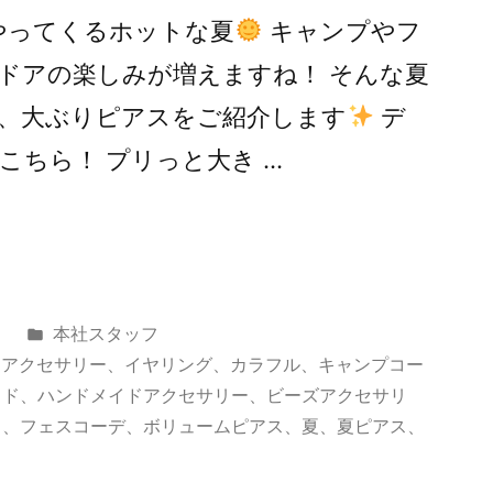
やってくるホットな夏
キャンプやフ
トドアの楽しみが増えますね！ そんな夏
、大ぶりピアスをご紹介します
デ
こちら！ プリっと大き …
カ
日
本社スタッフ
テ
、
アクセサリー
、
イヤリング
、
カラフル
、
キャンプコー
ゴ
イド
、
ハンドメイドアクセサリー
、
ビーズアクセサリ
リ
ス
、
フェスコーデ
、
ボリュームピアス
、
夏
、
夏ピアス
、
ー: