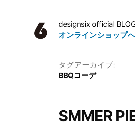
コ
ン
designsix official BLO
テ
オンラインショップ
ン
ツ
タグアーカイブ:
へ
BBQコーデ
ス
キ
ッ
SMMER PI
プ