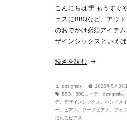
こんにちは
もうすぐ
ェスにBBQなど、アウ
のおでかけ必須アイテム
ザインシックスといえば
“SMMER
続きを読む
PIERCE
投
designsix
2025年5月31
”
稿
タ
BBQ
、
BBQコーデ
、
designsix
者:
グ:
デ
、
デザインシックス
、
ハンドメ
の
ー
、
ピアス
、
フープピアス
、
フェ
揺れるピアス