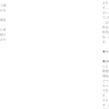
ます
てご確
す。
かる
さい
てご
発送
・お
料を
た場
拒否
様の
合、
ませ
す。
◆決
◆後
によ
限度
場合
メー
キャ
です
す。
※キ
ず、