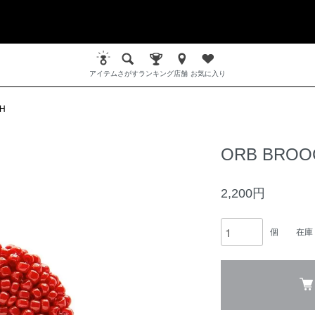
アイテム
さがす
ランキング
店舗
お気に入り
H
ORB BROO
2,200円
個
在庫