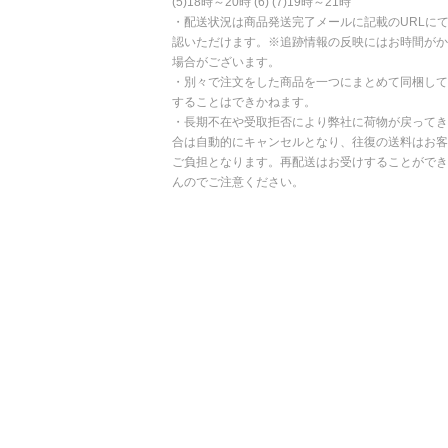
(5)18時～20時 (6) (7)19時～21時
・配送状況は商品発送完了メールに記載のURLに
認いただけます。※追跡情報の反映にはお時間がか
場合がございます。
・別々で注文をした商品を一つにまとめて同梱して
することはできかねます。
・長期不在や受取拒否により弊社に荷物が戻ってき
合は自動的にキャンセルとなり、往復の送料はお客
ご負担となります。再配送はお受けすることができ
んのでご注意ください。