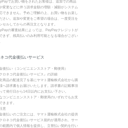
ayPayでお買い物をされたお客様は、追加での商品
や変更などに伴う請求金額の増額・減額がシステム
応できません。予めご理解の上、お買い物をお楽し
ださい。追加や変更をご希望の場合は、一度受注を
ンセルしてからの再注文となります。
ayPayの審査結果によっては、PayPayクレジットが
できず、残高払いのみ利用可能となる場合がござい
。
ロネコ代金後払いサービス
金後払い（コンビニエンスストア・郵便局）
クロネコ代金後払いサービス』の詳細
文商品の配達完了を基にヤマト運輸株式会社から購
様へ請求書をお届けいたします。請求書の記載事項
って発行日から14日以内にお支払い下さい。
なコンビニエンスストア・郵便局のいずれでもお支
できます。
注意
金後払いのご注文には、ヤマト運輸株式会社の提供
クロネコ代金後払いサービス規約が適用され、サー
の範囲内で個人情報を提供し、立替払い契約を行い