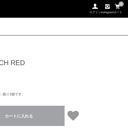
0
ログイン
instagram
カート
CH RED
：残り3個です。
カートに入れる