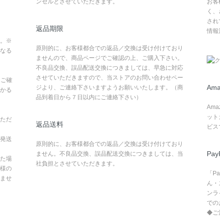
ンセルとさせていただきます。
お客
く、
され
返品期限
情報
。※
原則的に、お客様都合での返品／交換は受け付けており
なる
ませんので、商品ページでご確認の上、ご購入下さい。
不良品交換、誤品配送交換につきましては、早急に対応
させていただきますので、当ストアのお問い合わせペー
てご確
Ama
ジより、ご連絡下さいますようお願いいたします。（商
かる
品到着日から７日以内にご連絡下さい）
Am
ット
ただ
返品送料
ビス
発送
原則的に、お客様都合での返品／交換は受け付けており
Pay
ません。不良品交換、誤品配送交換につきましては、当
た場
社負担とさせていただきます。
様の
「P
ませ
ん・
ンラ
での
◆ご