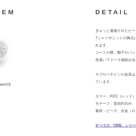
TEM
DETAIL
ぎゅっと凝縮されたビー
Tシャツやニットの胸元
れます。
コートの襟、帽子やバッ
色違いで２〜３個組み合
※ブローチピンの金具は
ています。
WHITE
カラー：RED（レッド）
モチーフ：直径約3cm
素材：ビーズ、合金（ロ
すべての「ORB」シリ