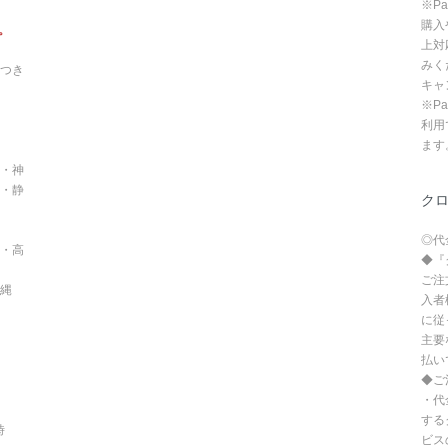
※P
購入
。
上対
みく
つき
キャ
※P
利用
ます
・神
・静
ク
◎代
・高
◆『
ご注
沖縄
入者
に従
主要
払い
◆ご
・代
する
時
ビス