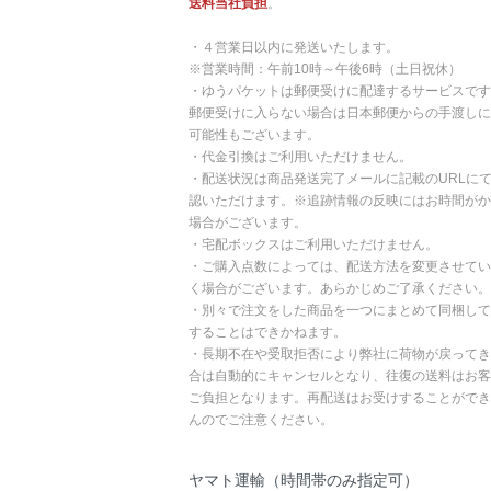
送料当社負担
。
・４営業日以内に発送いたします。
※営業時間：午前10時～午後6時（土日祝休）
・ゆうパケットは郵便受けに配達するサービスです
郵便受けに入らない場合は日本郵便からの手渡しに
可能性もございます。
・代金引換はご利用いただけません。
・配送状況は商品発送完了メールに記載のURLに
認いただけます。※追跡情報の反映にはお時間がか
場合がございます。
・宅配ボックスはご利用いただけません。
・ご購入点数によっては、配送方法を変更させてい
く場合がございます。あらかじめご了承ください。
・別々で注文をした商品を一つにまとめて同梱して
することはできかねます。
・長期不在や受取拒否により弊社に荷物が戻ってき
合は自動的にキャンセルとなり、往復の送料はお客
ご負担となります。再配送はお受けすることができ
んのでご注意ください。
ヤマト運輸（時間帯のみ指定可）