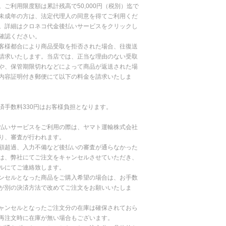
。ご利用限度額は累計残高で50,000円（税別）迄で
未成年の方は、法定代理人の同意を得てご利用くだ
。詳細はクロネコ代金後払いサービスをクリックし
確認ください。
客様都合により商品受取を拒否された場合、往復送
請求いたします。当店では、正当な理由のない受取
や、保管期限切れなどによって商品が返送された場
内容証明付き郵便にて以下の料金を請求いたしま
済手数料330円はお客様負担となります。
払いサービスをご利用の際は、ヤマト運輸株式会社
り、審査が行われます。
額超過、入力不備など後払いの審査が通らなかった
は、弊社にてご注文をキャンセルさせていただき、
ルにてご連絡致します。
ンセルとなった商品をご購入希望の場合は、お手数
が別の決済方法で改めてご注文をお願いいたしま
ャンセルとなったご注文分の在庫は確保されておら
再注文時に在庫が無い場合もございます。