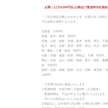
・
お買い上げ10,000円以上(税込)で配送料当社負担
・ご注文商品点数にかかわらず、お届け先１箇所に
下記送料が適用となります。
北海道 1300円
青森・岩手・秋田 900円
宮城・山形・福島・茨城・栃木・群馬・埼玉・千葉
奈川・東京・山梨・新潟・長野・富山・石川・福井
岡・愛知・三重・岐阜 800円
大阪・京都・滋賀・奈良・和歌山・兵庫 900円
岡山・広島・山口・鳥取・島根・香川・徳島・愛媛
知 1000円
福岡・佐賀・長崎・熊本・大分・宮崎・鹿児島・
1300円
・４営業日以内に発送いたします。
※営業時間：午前10時～午後6時（土日祝休）
・配達時間は、下記の中よりお選びいただけます。
・日にちの指定はいたしかねます。
(1)指定なし (2)午前中 (3)14時～16時 (4)16時～18