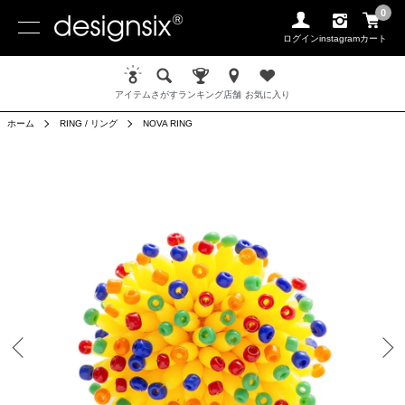
0
ログイン
instagram
カート
アイテム
さがす
ランキング
店舗
お気に入り
ホーム
RING / リング
NOVA RING