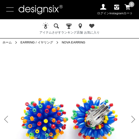
0
ログイン
instagram
カート
アイテム
さがす
ランキング
店舗
お気に入り
ホーム
EARRING / イヤリング
NOVA EARRING