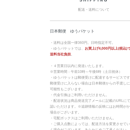
配送・送料について
日本郵便 ゆうパケット
・送料は全国一律360円。日時指定不可。
・ゆうパケットでは、
お買上げ4,000円以上(税込)
送料当社負担
。
・４営業日以内に発送いたします。
※営業時間：午前10時～午後6時（土日祝休）
・ゆうパケットは郵便受けに配達するサービスです
郵便受けに入らない場合は日本郵便からの手渡しに
可能性もございます。
・代金引換はご利用いただけません。
・配送状況は商品発送完了メールに記載のURLに
認いただけます。※追跡情報の反映にはお時間がか
場合がございます。
・宅配ボックスはご利用いただけません。
・ご購入点数によっては、配送方法を変更させてい
く場合がございます。あらかじめご了承ください。