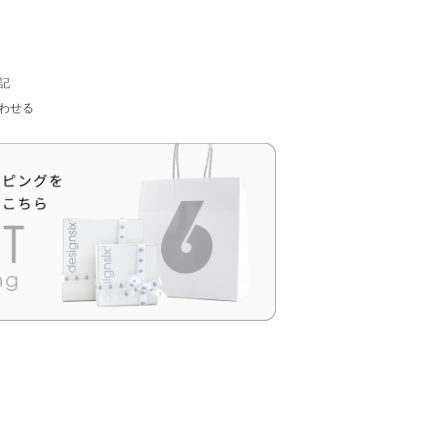
記
わせる