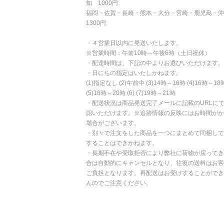
知 1000円
福岡・佐賀・長崎・熊本・大分・宮崎・鹿児島・
1300円
・４営業日以内に発送いたします。
※営業時間：午前10時～午後6時（土日祝休）
・配達時間は、下記の中よりお選びいただけます。
・日にちの指定はいたしかねます。
(1)指定なし (2)午前中 (3)14時～16時 (4)16時～18
(5)18時～20時 (6) (7)19時～21時
・配送状況は商品発送完了メールに記載のURLに
認いただけます。※追跡情報の反映にはお時間がか
場合がございます。
・別々で注文をした商品を一つにまとめて同梱して
することはできかねます。
・長期不在や受取拒否により弊社に荷物が戻ってき
合は自動的にキャンセルとなり、往復の送料はお客
ご負担となります。再配送はお受けすることができ
んのでご注意ください。