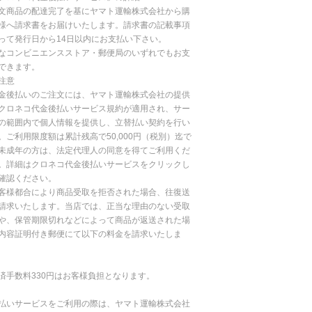
文商品の配達完了を基にヤマト運輸株式会社から購
様へ請求書をお届けいたします。請求書の記載事項
って発行日から14日以内にお支払い下さい。
なコンビニエンスストア・郵便局のいずれでもお支
できます。
注意
金後払いのご注文には、ヤマト運輸株式会社の提供
クロネコ代金後払いサービス規約が適用され、サー
の範囲内で個人情報を提供し、立替払い契約を行い
。ご利用限度額は累計残高で50,000円（税別）迄で
未成年の方は、法定代理人の同意を得てご利用くだ
。詳細はクロネコ代金後払いサービスをクリックし
確認ください。
客様都合により商品受取を拒否された場合、往復送
請求いたします。当店では、正当な理由のない受取
や、保管期限切れなどによって商品が返送された場
内容証明付き郵便にて以下の料金を請求いたしま
済手数料330円はお客様負担となります。
払いサービスをご利用の際は、ヤマト運輸株式会社