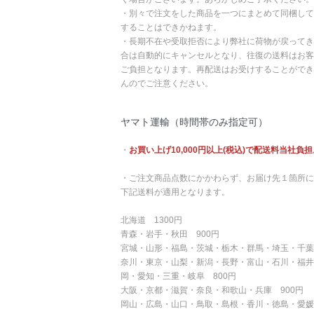
・別々で注文をした商品を一つにまとめて同梱して
することはできかねます。
・長期不在や受取拒否により弊社に荷物が戻ってき
合は自動的にキャンセルとなり、往復の送料はお客
ご負担となります。再配送はお受けすることができ
んのでご注意ください。
ヤマト運輸（時間帯のみ指定可）
・
お買い上げ10,000円以上(税込)で配送料当社負担
・ご注文商品点数にかかわらず、お届け先１箇所に
下記送料が適用となります。
北海道 1300円
青森・岩手・秋田 900円
宮城・山形・福島・茨城・栃木・群馬・埼玉・千葉
奈川・東京・山梨・新潟・長野・富山・石川・福井
岡・愛知・三重・岐阜 800円
大阪・京都・滋賀・奈良・和歌山・兵庫 900円
岡山・広島・山口・鳥取・島根・香川・徳島・愛媛