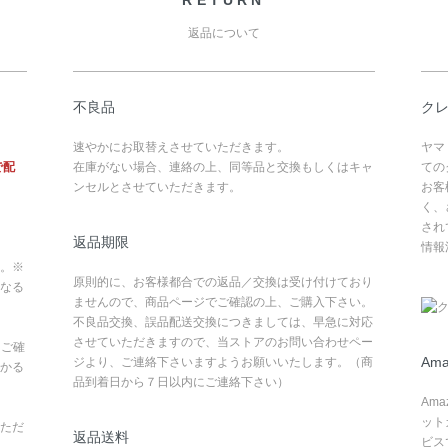
返品について
不良品
ク
速やかにお取替えさせていただきます。
ヤマ
で配
在庫がない場合、連絡の上、同等品と交換もしくはキャ
ての
ンセルとさせていただきます。
お客
く、
され
返品期限
情報
。※
原則的に、お客様都合での返品／交換は受け付けており
なる
ませんので、商品ページでご確認の上、ご購入下さい。
不良品交換、誤品配送交換につきましては、早急に対応
させていただきますので、当ストアのお問い合わせペー
てご確
Ama
ジより、ご連絡下さいますようお願いいたします。（商
かる
品到着日から７日以内にご連絡下さい）
Am
ット
ただ
返品送料
ビス