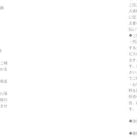
ご注
沖縄
入者
に従
主要
払い
◆ご
・代
する
時
ビス
ます
てご確
す。
かる
さい
てご
発送
・お
料を
た場
拒否
様の
合、
ませ
す。
◆決
◆後