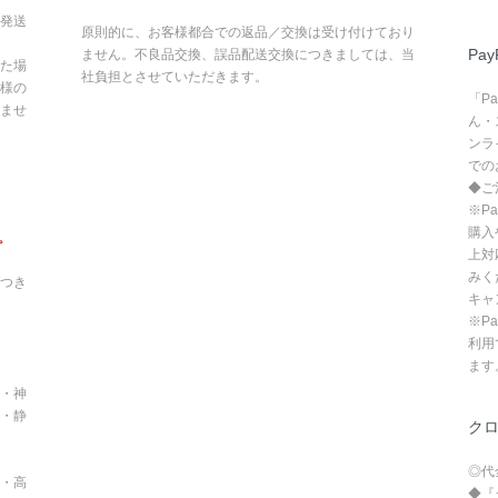
発送
原則的に、お客様都合での返品／交換は受け付けており
Pay
ません。不良品交換、誤品配送交換につきましては、当
た場
社負担とさせていただきます。
様の
「P
ませ
ん・
ンラ
での
◆ご
※P
購入
。
上対
みく
つき
キャ
※P
利用
ます
・神
・静
ク
◎代
・高
◆『