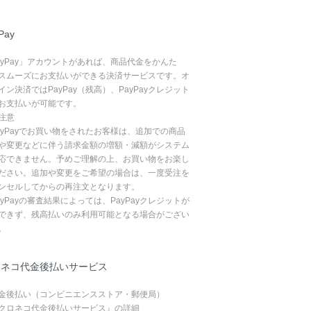
Pay
ayPay」アカウントがあれば、商品代金をかんた
スムーズにお支払いができる決済サービスです。オ
イン決済ではPayPay（残高）、PayPayクレジット
お支払いが可能です。
注意
ayPayでお買い物をされたお客様は、追加での商品
や変更などに伴う請求金額の増額・減額がシステム
応できません。予めご理解の上、お買い物をお楽し
ださい。追加や変更をご希望の場合は、一度受注を
ンセルしてからの再注文となります。
ayPayの審査結果によっては、PayPayクレジットが
できず、残高払いのみ利用可能となる場合がござい
。
ロネコ代金後払いサービス
金後払い（コンビニエンスストア・郵便局）
クロネコ代金後払いサービス』の詳細