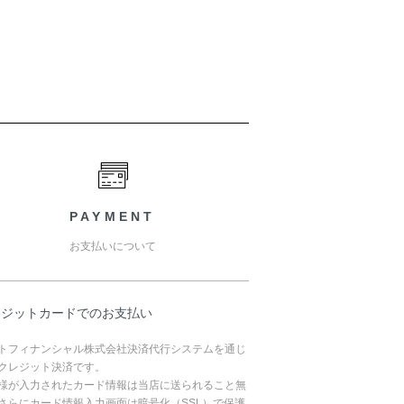
PAYMENT
お支払いについて
レジットカードでのお支払い
トフィナンシャル株式会社決済代行システムを通じ
クレジット決済です。
様が入力されたカード情報は当店に送られること無
さらにカード情報入力画面は暗号化（SSL）で保護