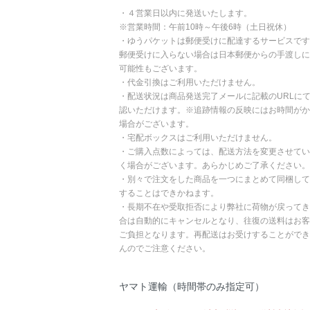
・４営業日以内に発送いたします。
※営業時間：午前10時～午後6時（土日祝休）
・ゆうパケットは郵便受けに配達するサービスです
郵便受けに入らない場合は日本郵便からの手渡しに
可能性もございます。
・代金引換はご利用いただけません。
・配送状況は商品発送完了メールに記載のURLに
認いただけます。※追跡情報の反映にはお時間がか
場合がございます。
・宅配ボックスはご利用いただけません。
・ご購入点数によっては、配送方法を変更させてい
く場合がございます。あらかじめご了承ください。
・別々で注文をした商品を一つにまとめて同梱して
することはできかねます。
・長期不在や受取拒否により弊社に荷物が戻ってき
合は自動的にキャンセルとなり、往復の送料はお客
ご負担となります。再配送はお受けすることができ
んのでご注意ください。
ヤマト運輸（時間帯のみ指定可）