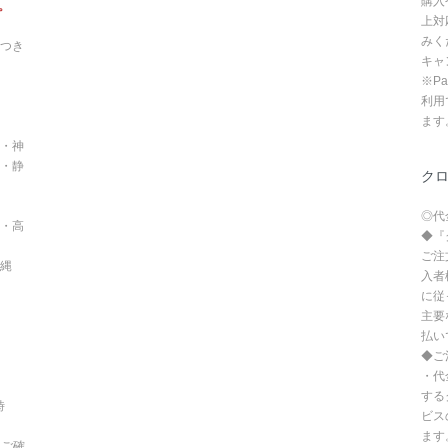
購入
。
上対
みく
つき
キャ
※P
利用
ます
・神
・静
ク
◎代
・高
◆『
ご注
沖縄
入者
に従
主要
払い
◆ご
・代
する
時
ビス
ます
てご確