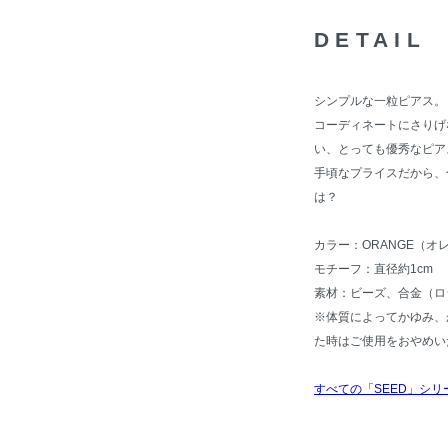
DETAIL
シンプルな一粒ピアス。
コーディネートにさりげ
い、とっても優秀なピア
手頃なプライスだから、
は？
カラー：ORANGE（オ
モチーフ：直径約1cm
素材：ビーズ、合金（ロ
※体質によってかゆみ、
た時はご使用をおやめい
すべての「SEED」シリ