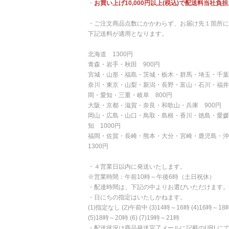
・
お買い上げ10,000円以上(税込)で配送料当社負担
・ご注文商品点数にかかわらず、お届け先１箇所に
下記送料が適用となります。
北海道 1300円
青森・岩手・秋田 900円
宮城・山形・福島・茨城・栃木・群馬・埼玉・千葉
奈川・東京・山梨・新潟・長野・富山・石川・福井
岡・愛知・三重・岐阜 800円
大阪・京都・滋賀・奈良・和歌山・兵庫 900円
岡山・広島・山口・鳥取・島根・香川・徳島・愛媛
知 1000円
福岡・佐賀・長崎・熊本・大分・宮崎・鹿児島・
1300円
・４営業日以内に発送いたします。
※営業時間：午前10時～午後6時（土日祝休）
・配達時間は、下記の中よりお選びいただけます。
・日にちの指定はいたしかねます。
(1)指定なし (2)午前中 (3)14時～16時 (4)16時～18
(5)18時～20時 (6) (7)19時～21時
・配送状況は商品発送完了メールに記載のURLに