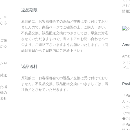
され
返品期限
情報
。※
原則的に、お客様都合での返品／交換は受け付けており
なる
ませんので、商品ページでご確認の上、ご購入下さい。
不良品交換、誤品配送交換につきましては、早急に対応
させていただきますので、当ストアのお問い合わせペー
てご確
Ama
ジより、ご連絡下さいますようお願いいたします。（商
かる
品到着日から７日以内にご連絡下さい）
Am
ット
ただ
返品送料
ビス
発送
原則的に、お客様都合での返品／交換は受け付けており
Pay
ません。不良品交換、誤品配送交換につきましては、当
た場
社負担とさせていただきます。
様の
「P
ませ
ん・
ンラ
での
◆ご
※P