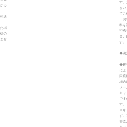
す。
かる
さい
てご
発送
・お
料を
た場
拒否
様の
合、
ませ
す。
◆決
◆後
によ
限度
場合
メー
キャ
です
す。
※キ
ず、
審査
キャ