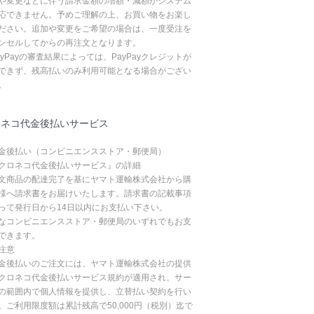
や変更などに伴う請求金額の増額・減額がシステム
応できません。予めご理解の上、お買い物をお楽し
ださい。追加や変更をご希望の場合は、一度受注を
ンセルしてからの再注文となります。
ayPayの審査結果によっては、PayPayクレジットが
できず、残高払いのみ利用可能となる場合がござい
。
ロネコ代金後払いサービス
金後払い（コンビニエンスストア・郵便局）
クロネコ代金後払いサービス』の詳細
文商品の配達完了を基にヤマト運輸株式会社から購
様へ請求書をお届けいたします。請求書の記載事項
って発行日から14日以内にお支払い下さい。
なコンビニエンスストア・郵便局のいずれでもお支
できます。
注意
金後払いのご注文には、ヤマト運輸株式会社の提供
クロネコ代金後払いサービス規約が適用され、サー
の範囲内で個人情報を提供し、立替払い契約を行い
。ご利用限度額は累計残高で50,000円（税別）迄で