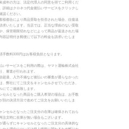
未成年の方は、法定代理人の同意を得てご利用くだ
。詳細はクロネコ代金後払いサービスをクリックし
確認ください。
客様都合により商品受取を拒否された場合、往復送
請求いたします。当店では、正当な理由のない受取
や、保管期限切れなどによって商品が返送された場
内容証明付き郵便にて以下の料金を請求いたしま
済手数料330円はお客様負担となります。
払いサービスをご利用の際は、ヤマト運輸株式会社
り、審査が行われます。
額超過、入力不備など後払いの審査が通らなかった
は、弊社にてご注文をキャンセルさせていただき、
ルにてご連絡致します。
ンセルとなった商品をご購入希望の場合は、お手数
が別の決済方法で改めてご注文をお願いいたしま
ャンセルとなったご注文分の在庫は確保されておら
再注文時に在庫が無い場合もございます。
が通らずにキャンセルとなったご注文分の具体的な
ンセル理由については個人情報に関わるため解りか