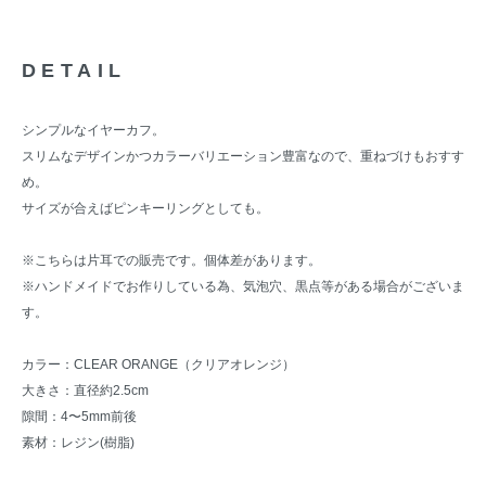
DETAIL
シンプルなイヤーカフ。
スリムなデザインかつカラーバリエーション豊富なので、重ねづけもおすす
め。
サイズが合えばピンキーリングとしても。
※こちらは片耳での販売です。個体差があります。
※ハンドメイドでお作りしている為、気泡穴、黒点等がある場合がございま
す。
カラー：CLEAR ORANGE（クリアオレンジ）
大きさ：直径約2.5cm
隙間：4〜5mm前後
素材：レジン(樹脂)