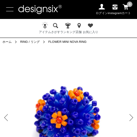
0
ログイン
instagram
カート
アイテム
さがす
ランキング
店舗
お気に入り
ホーム
RING / リング
FLOWER MINI NOVA RING