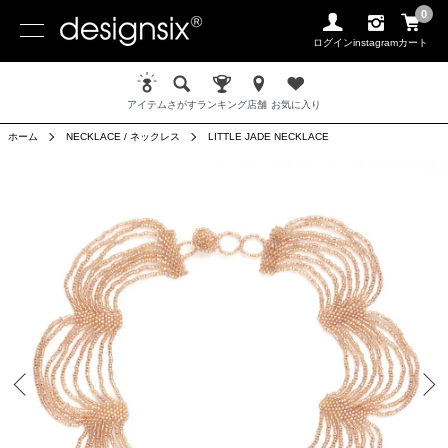
0
ログイン
instagram
カート
アイテム
さがす
ランキング
店舗
お気に入り
ホーム
NECKLACE / ネックレス
LITTLE JADE NECKLACE