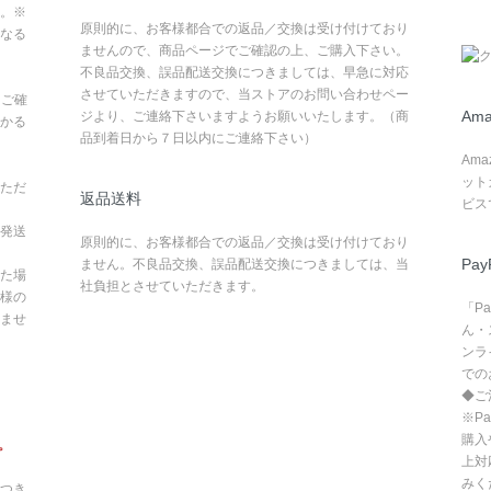
。※
原則的に、お客様都合での返品／交換は受け付けており
なる
ませんので、商品ページでご確認の上、ご購入下さい。
不良品交換、誤品配送交換につきましては、早急に対応
させていただきますので、当ストアのお問い合わせペー
てご確
Ama
ジより、ご連絡下さいますようお願いいたします。（商
かる
品到着日から７日以内にご連絡下さい）
Am
ット
ただ
返品送料
ビス
発送
原則的に、お客様都合での返品／交換は受け付けており
Pay
ません。不良品交換、誤品配送交換につきましては、当
た場
社負担とさせていただきます。
様の
「P
ませ
ん・
ンラ
での
◆ご
※P
購入
。
上対
みく
つき