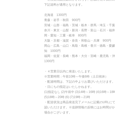
下記送料が適用となります。
北海道 1300円
青森・岩手・秋田 900円
宮城・山形・福島・茨城・栃木・群馬・埼玉・千葉
奈川・東京・山梨・新潟・長野・富山・石川・福井
岡・愛知・三重・岐阜 800円
大阪・京都・滋賀・奈良・和歌山・兵庫 900円
岡山・広島・山口・鳥取・島根・香川・徳島・愛媛
知 1000円
福岡・佐賀・長崎・熊本・大分・宮崎・鹿児島・
1300円
・４営業日以内に発送いたします。
※営業時間：午前10時～午後6時（土日祝休）
・配達時間は、下記の中よりお選びいただけます。
・日にちの指定はいたしかねます。
(1)指定なし (2)午前中 (3)14時～16時 (4)16時～18
(5)18時～20時 (6) (7)19時～21時
・配送状況は商品発送完了メールに記載のURLに
認いただけます。※追跡情報の反映にはお時間がか
場合がございます。