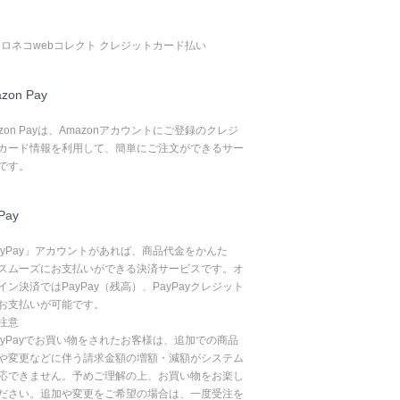
zon Pay
azon Payは、Amazonアカウントにご登録のクレジ
カード情報を利用して、簡単にご注文ができるサー
です。
Pay
ayPay」アカウントがあれば、商品代金をかんた
スムーズにお支払いができる決済サービスです。オ
イン決済ではPayPay（残高）、PayPayクレジット
お支払いが可能です。
注意
ayPayでお買い物をされたお客様は、追加での商品
や変更などに伴う請求金額の増額・減額がシステム
応できません。予めご理解の上、お買い物をお楽し
ださい。追加や変更をご希望の場合は、一度受注を