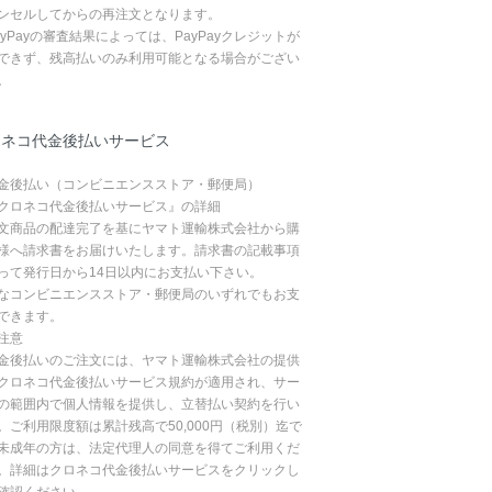
ンセルしてからの再注文となります。
ayPayの審査結果によっては、PayPayクレジットが
できず、残高払いのみ利用可能となる場合がござい
。
ロネコ代金後払いサービス
金後払い（コンビニエンスストア・郵便局）
クロネコ代金後払いサービス』の詳細
文商品の配達完了を基にヤマト運輸株式会社から購
様へ請求書をお届けいたします。請求書の記載事項
って発行日から14日以内にお支払い下さい。
なコンビニエンスストア・郵便局のいずれでもお支
できます。
注意
金後払いのご注文には、ヤマト運輸株式会社の提供
クロネコ代金後払いサービス規約が適用され、サー
の範囲内で個人情報を提供し、立替払い契約を行い
。ご利用限度額は累計残高で50,000円（税別）迄で
未成年の方は、法定代理人の同意を得てご利用くだ
。詳細はクロネコ代金後払いサービスをクリックし
確認ください。