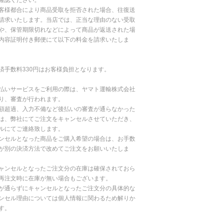
客様都合により商品受取を拒否された場合、往復送
請求いたします。当店では、正当な理由のない受取
や、保管期限切れなどによって商品が返送された場
内容証明付き郵便にて以下の料金を請求いたしま
済手数料330円はお客様負担となります。
払いサービスをご利用の際は、ヤマト運輸株式会社
り、審査が行われます。
額超過、入力不備など後払いの審査が通らなかった
は、弊社にてご注文をキャンセルさせていただき、
ルにてご連絡致します。
ンセルとなった商品をご購入希望の場合は、お手数
が別の決済方法で改めてご注文をお願いいたしま
ャンセルとなったご注文分の在庫は確保されておら
再注文時に在庫が無い場合もございます。
が通らずにキャンセルとなったご注文分の具体的な
ンセル理由については個人情報に関わるため解りか
す。