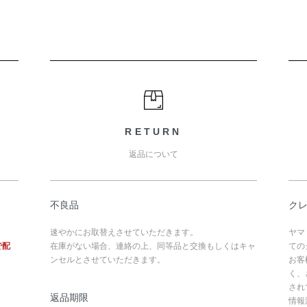
RETURN
返品について
不良品
ク
速やかにお取替えさせていただきます。
ヤマ
で配
在庫がない場合、連絡の上、同等品と交換もしくはキャ
ての
ンセルとさせていただきます。
お客
く、
され
返品期限
情報