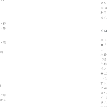
キャ
※P
利用
ます
・神
・静
ク
◎代
・高
◆『
ご注
沖縄
入者
に従
主要
払い
◆ご
・代
する
時
ビス
ます
てご確
す。
かる
さい
てご