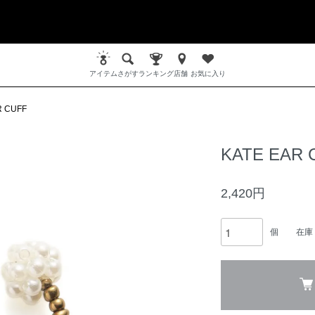
アイテム
さがす
ランキング
店舗
お気に入り
R CUFF
KATE EAR 
2,420円
個
在庫