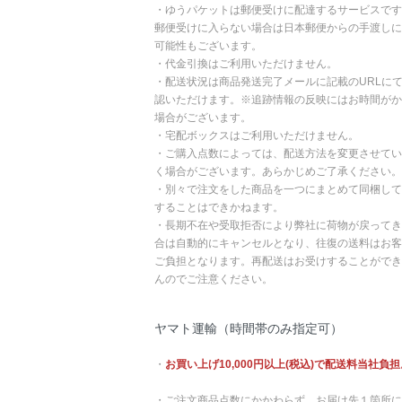
・ゆうパケットは郵便受けに配達するサービスです
郵便受けに入らない場合は日本郵便からの手渡しに
可能性もございます。
・代金引換はご利用いただけません。
・配送状況は商品発送完了メールに記載のURLに
認いただけます。※追跡情報の反映にはお時間がか
場合がございます。
・宅配ボックスはご利用いただけません。
・ご購入点数によっては、配送方法を変更させてい
く場合がございます。あらかじめご了承ください。
・別々で注文をした商品を一つにまとめて同梱して
することはできかねます。
・長期不在や受取拒否により弊社に荷物が戻ってき
合は自動的にキャンセルとなり、往復の送料はお客
ご負担となります。再配送はお受けすることができ
んのでご注意ください。
ヤマト運輸（時間帯のみ指定可）
・
お買い上げ10,000円以上(税込)で配送料当社負担
・ご注文商品点数にかかわらず、お届け先１箇所に