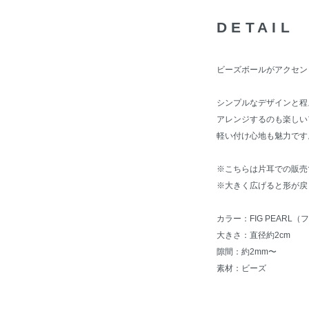
DETAIL
ビーズボールがアクセン
シンプルなデザインと程
アレンジするのも楽しい
軽い付け心地も魅力です
※こちらは片耳での販売
※大きく広げると形が戻
カラー：FIG PEARL（
大きさ：直径約2cm
隙間：約2mm〜
素材：ビーズ