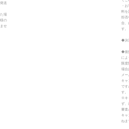
発送
・お
料を
た場
拒否
様の
合、
ませ
す。
◆決
◆後
によ
限度
場合
メー
キャ
です
す。
※キ
ず、
審査
キャ
ねま