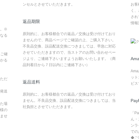
ンセルとさせていただきます。
お客
く、
され
返品期限
情報
。※
原則的に、お客様都合での返品／交換は受け付けており
なる
ませんので、商品ページでご確認の上、ご購入下さい。
不良品交換、誤品配送交換につきましては、早急に対応
させていただきますので、当ストアのお問い合わせペー
てご確
Ama
ジより、ご連絡下さいますようお願いいたします。（商
かる
品到着日から７日以内にご連絡下さい）
Am
ット
ただ
返品送料
ビス
発送
原則的に、お客様都合での返品／交換は受け付けており
Pay
ません。不良品交換、誤品配送交換につきましては、当
た場
社負担とさせていただきます。
様の
「P
ませ
ん・
ンラ
での
◆ご