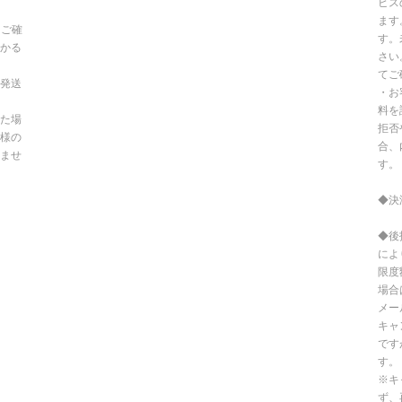
ビス
ます
てご確
す。
かる
さい
てご
発送
・お
料を
た場
拒否
様の
合、
ませ
す。
◆決
◆後
によ
限度
場合
メー
キャ
です
す。
※キ
ず、