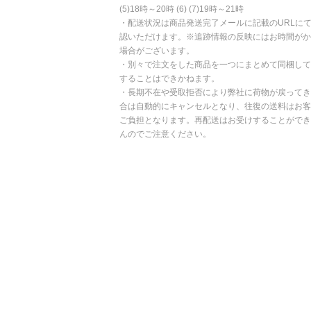
(5)18時～20時 (6) (7)19時～21時
・配送状況は商品発送完了メールに記載のURLに
認いただけます。※追跡情報の反映にはお時間がか
場合がございます。
・別々で注文をした商品を一つにまとめて同梱して
することはできかねます。
・長期不在や受取拒否により弊社に荷物が戻ってき
合は自動的にキャンセルとなり、往復の送料はお客
ご負担となります。再配送はお受けすることができ
んのでご注意ください。