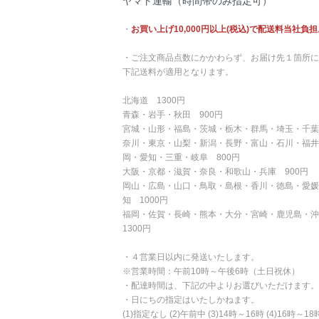
ヤマト運輸（時間帯のみ指定可）
・
お買い上げ10,000円以上(税込)で配送料当社負担
・ご注文商品点数にかかわらず、お届け先１箇所に
下記送料が適用となります。
北海道 1300円
青森・岩手・秋田 900円
宮城・山形・福島・茨城・栃木・群馬・埼玉・千葉
奈川・東京・山梨・新潟・長野・富山・石川・福井
岡・愛知・三重・岐阜 800円
大阪・京都・滋賀・奈良・和歌山・兵庫 900円
岡山・広島・山口・鳥取・島根・香川・徳島・愛媛
知 1000円
福岡・佐賀・長崎・熊本・大分・宮崎・鹿児島・
1300円
・４営業日以内に発送いたします。
※営業時間：午前10時～午後6時（土日祝休）
・配達時間は、下記の中よりお選びいただけます。
・日にちの指定はいたしかねます。
(1)指定なし (2)午前中 (3)14時～16時 (4)16時～18