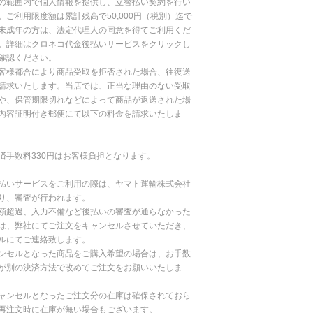
の範囲内で個人情報を提供し、立替払い契約を行い
。ご利用限度額は累計残高で50,000円（税別）迄で
未成年の方は、法定代理人の同意を得てご利用くだ
。詳細はクロネコ代金後払いサービスをクリックし
確認ください。
客様都合により商品受取を拒否された場合、往復送
請求いたします。当店では、正当な理由のない受取
や、保管期限切れなどによって商品が返送された場
内容証明付き郵便にて以下の料金を請求いたしま
済手数料330円はお客様負担となります。
払いサービスをご利用の際は、ヤマト運輸株式会社
り、審査が行われます。
額超過、入力不備など後払いの審査が通らなかった
は、弊社にてご注文をキャンセルさせていただき、
ルにてご連絡致します。
ンセルとなった商品をご購入希望の場合は、お手数
が別の決済方法で改めてご注文をお願いいたしま
ャンセルとなったご注文分の在庫は確保されておら
再注文時に在庫が無い場合もございます。