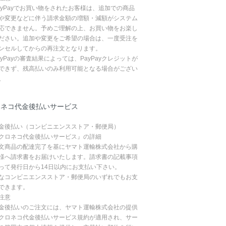
ayPayでお買い物をされたお客様は、追加での商品
や変更などに伴う請求金額の増額・減額がシステム
応できません。予めご理解の上、お買い物をお楽し
ださい。追加や変更をご希望の場合は、一度受注を
ンセルしてからの再注文となります。
ayPayの審査結果によっては、PayPayクレジットが
できず、残高払いのみ利用可能となる場合がござい
。
ロネコ代金後払いサービス
金後払い（コンビニエンスストア・郵便局）
クロネコ代金後払いサービス』の詳細
文商品の配達完了を基にヤマト運輸株式会社から購
様へ請求書をお届けいたします。請求書の記載事項
って発行日から14日以内にお支払い下さい。
なコンビニエンスストア・郵便局のいずれでもお支
できます。
注意
金後払いのご注文には、ヤマト運輸株式会社の提供
クロネコ代金後払いサービス規約が適用され、サー