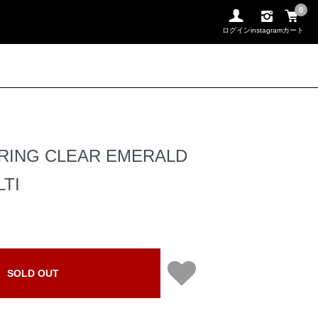
0
ログイン
instagram
カート
 RING CLEAR EMERALD
TI
SOLD OUT