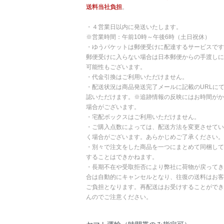
送料当社負担
。
・４営業日以内に発送いたします。
※営業時間：午前10時～午後6時（土日祝休）
・ゆうパケットは郵便受けに配達するサービスです
郵便受けに入らない場合は日本郵便からの手渡しに
可能性もございます。
・代金引換はご利用いただけません。
・配送状況は商品発送完了メールに記載のURLに
認いただけます。※追跡情報の反映にはお時間がか
場合がございます。
・宅配ボックスはご利用いただけません。
・ご購入点数によっては、配送方法を変更させてい
く場合がございます。あらかじめご了承ください。
・別々で注文をした商品を一つにまとめて同梱して
することはできかねます。
・長期不在や受取拒否により弊社に荷物が戻ってき
合は自動的にキャンセルとなり、往復の送料はお客
ご負担となります。再配送はお受けすることができ
んのでご注意ください。