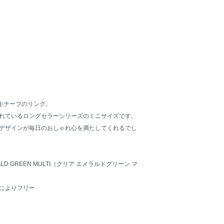
Aモチーフのリング。
れているロングセラーシリーズのミニサイズです。
デザインが毎日のおしゃれ心を満たしてくれるでし
ALD GREEN MULTI（クリア エメラルドグリーン マ
によりフリー