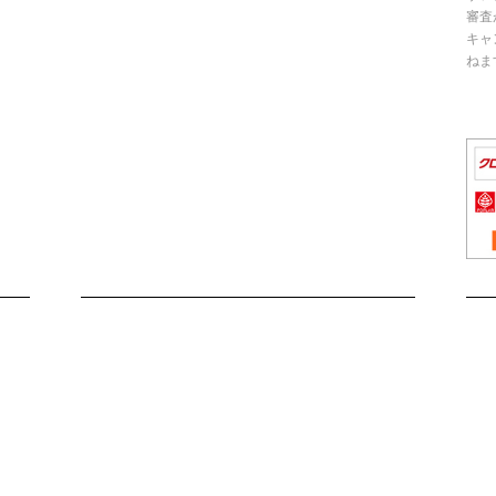
審査
キャ
ねま