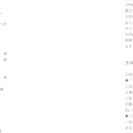
※P
購入
。
上対
みく
つき
キャ
※P
利用
ます
・神
・静
ク
◎代
・高
◆『
ご注
沖縄
入者
に従
主要
払い
◆ご
・代
する
時