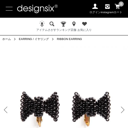
0
ログイン
instagram
カート
アイテム
さがす
ランキング
店舗
お気に入り
ホーム
EARRING / イヤリング
RIBBON EARRING