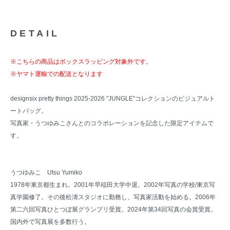
DETAIL
※こちらの商品はボックスラッピング対象外です。
※ヤマト運輸での配送となります
designsix pretty things 2025-2026 "JUNGLE"コレクションのビジュアルト
ートバッグ。
写真家・うつゆみこさんとのコラボレーションを記念した限定アイテムで
す。
うつゆみこ Utsu Yumiko
1978年東京都生まれ。2001年早稲田大学中退。2002年写真の学校/東京写
真学園修了。その後松濤スタジオに勤務し、写真家活動を始める。2006年
第二六回写真ひとつぼ展グランプリ受賞。2024年第34回写真の会賞受賞。
国内外で写真展を多数行う。