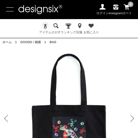
0
ログイン
instagram
カート
アイテム
さがす
ランキング
店舗
お気に入り
ホーム
GOODS / 雑貨
BAG