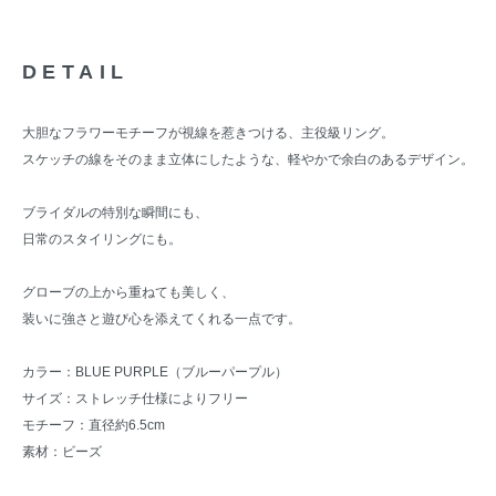
DETAIL
大胆なフラワーモチーフが視線を惹きつける、主役級リング。
スケッチの線をそのまま立体にしたような、軽やかで余白のあるデザイン。
ブライダルの特別な瞬間にも、
日常のスタイリングにも。
グローブの上から重ねても美しく、
装いに強さと遊び心を添えてくれる一点です。
カラー：BLUE PURPLE（ブルーパープル）
サイズ：ストレッチ仕様によりフリー
モチーフ：直径約6.5cm
素材：ビーズ