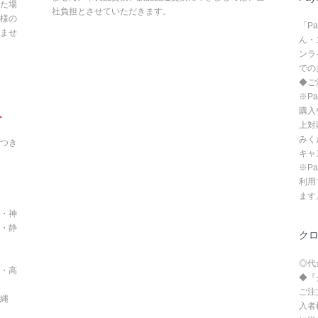
た場
社負担とさせていただきます。
様の
「P
ませ
ん・
ンラ
での
◆ご
※P
購入
。
上対
みく
つき
キャ
※P
利用
ます
・神
・静
ク
◎代
・高
◆『
ご注
沖縄
入者