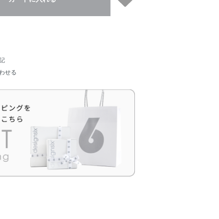
記
わせる