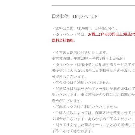
日本郵便 ゆうパケット
・送料は全国一律360円。日時指定不可。
・ゆうパケットでは、
お買上げ4,000円以上(税込)
送料当社負担
。
・４営業日以内に発送いたします。
※営業時間：午前10時～午後6時（土日祝休）
・ゆうパケットは郵便受けに配達するサービスです
郵便受けに入らない場合は日本郵便からの手渡しに
可能性もございます。
・代金引換はご利用いただけません。
・配送状況は商品発送完了メールに記載のURLに
認いただけます。※追跡情報の反映にはお時間がか
場合がございます。
・宅配ボックスはご利用いただけません。
・ご購入点数によっては、配送方法を変更させてい
く場合がございます。あらかじめご了承ください。
・別々で注文をした商品を一つにまとめて同梱して
することはできかねます。