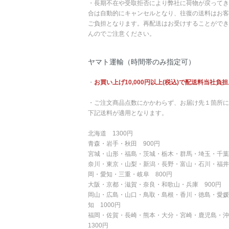
・長期不在や受取拒否により弊社に荷物が戻ってき
合は自動的にキャンセルとなり、往復の送料はお客
ご負担となります。再配送はお受けすることができ
んのでご注意ください。
ヤマト運輸（時間帯のみ指定可）
・
お買い上げ10,000円以上(税込)で配送料当社負担
・ご注文商品点数にかかわらず、お届け先１箇所に
下記送料が適用となります。
北海道 1300円
青森・岩手・秋田 900円
宮城・山形・福島・茨城・栃木・群馬・埼玉・千葉
奈川・東京・山梨・新潟・長野・富山・石川・福井
岡・愛知・三重・岐阜 800円
大阪・京都・滋賀・奈良・和歌山・兵庫 900円
岡山・広島・山口・鳥取・島根・香川・徳島・愛媛
知 1000円
福岡・佐賀・長崎・熊本・大分・宮崎・鹿児島・
1300円