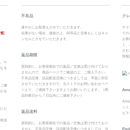
不良品
ク
速やかにお取替えさせていただきます。
ヤマ
で配
在庫がない場合、連絡の上、同等品と交換もしくはキャ
ての
ンセルとさせていただきます。
お客
く、
され
返品期限
情報
。※
原則的に、お客様都合での返品／交換は受け付けており
なる
ませんので、商品ページでご確認の上、ご購入下さい。
不良品交換、誤品配送交換につきましては、早急に対応
させていただきますので、当ストアのお問い合わせペー
てご確
Ama
ジより、ご連絡下さいますようお願いいたします。（商
かる
品到着日から７日以内にご連絡下さい）
Am
ット
ただ
返品送料
ビス
発送
原則的に、お客様都合での返品／交換は受け付けており
Pay
ません。不良品交換、誤品配送交換につきましては、当