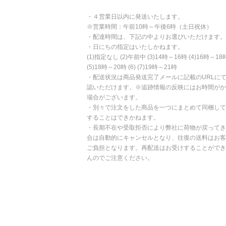
・４営業日以内に発送いたします。
※営業時間：午前10時～午後6時（土日祝休）
・配達時間は、下記の中よりお選びいただけます。
・日にちの指定はいたしかねます。
(1)指定なし (2)午前中 (3)14時～16時 (4)16時～18
(5)18時～20時 (6) (7)19時～21時
・配送状況は商品発送完了メールに記載のURLに
認いただけます。※追跡情報の反映にはお時間がか
場合がございます。
・別々で注文をした商品を一つにまとめて同梱して
することはできかねます。
・長期不在や受取拒否により弊社に荷物が戻ってき
合は自動的にキャンセルとなり、往復の送料はお客
ご負担となります。再配送はお受けすることができ
んのでご注意ください。