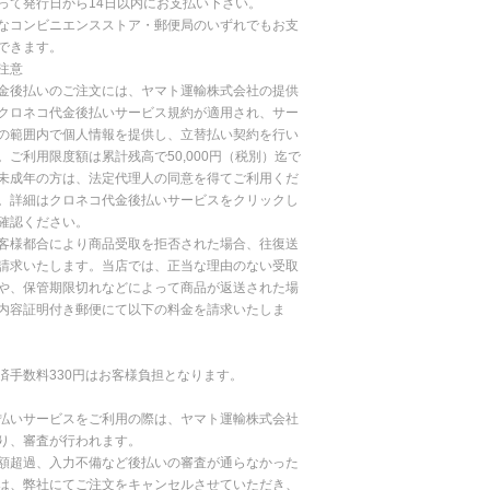
って発行日から14日以内にお支払い下さい。
なコンビニエンスストア・郵便局のいずれでもお支
できます。
注意
金後払いのご注文には、ヤマト運輸株式会社の提供
クロネコ代金後払いサービス規約が適用され、サー
の範囲内で個人情報を提供し、立替払い契約を行い
。ご利用限度額は累計残高で50,000円（税別）迄で
未成年の方は、法定代理人の同意を得てご利用くだ
。詳細はクロネコ代金後払いサービスをクリックし
確認ください。
客様都合により商品受取を拒否された場合、往復送
請求いたします。当店では、正当な理由のない受取
や、保管期限切れなどによって商品が返送された場
内容証明付き郵便にて以下の料金を請求いたしま
済手数料330円はお客様負担となります。
払いサービスをご利用の際は、ヤマト運輸株式会社
り、審査が行われます。
額超過、入力不備など後払いの審査が通らなかった
は、弊社にてご注文をキャンセルさせていただき、