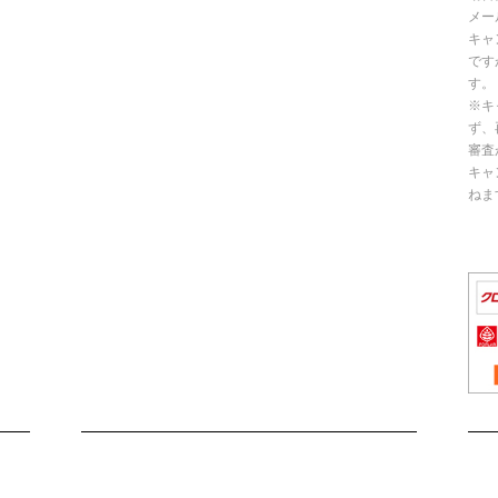
メー
キャ
です
す。
※キ
ず、
審査
キャ
ねま