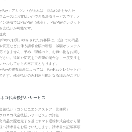
ayPay」アカウントがあれば、商品代金をかんた
スムーズにお支払いができる決済サービスです。オ
イン決済ではPayPay（残高）、PayPayクレジット
お支払いが可能です。
注意
ayPayでお買い物をされたお客様は、追加での商品
や変更などに伴う請求金額の増額・減額がシステム
応できません。予めご理解の上、お買い物をお楽し
ださい。追加や変更をご希望の場合は、一度受注を
ンセルしてからの再注文となります。
ayPayの審査結果によっては、PayPayクレジットが
できず、残高払いのみ利用可能となる場合がござい
。
ロネコ代金後払いサービス
金後払い（コンビニエンスストア・郵便局）
クロネコ代金後払いサービス』の詳細
文商品の配達完了を基にヤマト運輸株式会社から購
様へ請求書をお届けいたします。請求書の記載事項