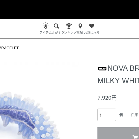
アイテム
さがす
ランキング
店舗
お気に入り
BRACELET
NOVA B
MILKY WHI
7,920円
個
在庫