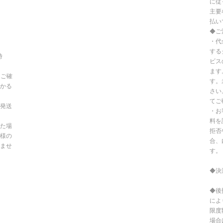
に従
主要
払い
◆ご
・代
する
時
ビス
ます
てご確
す。
かる
さい
てご
発送
・お
料を
た場
拒否
様の
合、
ませ
す。
◆決
◆後
によ
限度
場合