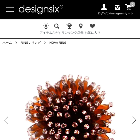
0
ログイン
instagram
カート
アイテム
さがす
ランキング
店舗
お気に入り
ホーム
RING / リング
NOVA RING