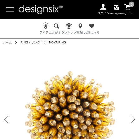
0
ログイン
instagram
カート
アイテム
さがす
ランキング
店舗
お気に入り
ホーム
RING / リング
NOVA RING