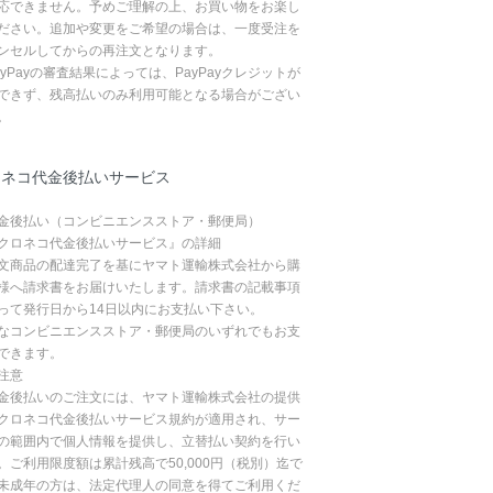
応できません。予めご理解の上、お買い物をお楽し
ださい。追加や変更をご希望の場合は、一度受注を
ンセルしてからの再注文となります。
ayPayの審査結果によっては、PayPayクレジットが
できず、残高払いのみ利用可能となる場合がござい
。
ロネコ代金後払いサービス
金後払い（コンビニエンスストア・郵便局）
クロネコ代金後払いサービス』の詳細
文商品の配達完了を基にヤマト運輸株式会社から購
様へ請求書をお届けいたします。請求書の記載事項
って発行日から14日以内にお支払い下さい。
なコンビニエンスストア・郵便局のいずれでもお支
できます。
注意
金後払いのご注文には、ヤマト運輸株式会社の提供
クロネコ代金後払いサービス規約が適用され、サー
の範囲内で個人情報を提供し、立替払い契約を行い
。ご利用限度額は累計残高で50,000円（税別）迄で
未成年の方は、法定代理人の同意を得てご利用くだ