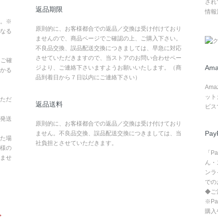
され
返品期限
情報
。※
原則的に、お客様都合での返品／交換は受け付けており
なる
ませんので、商品ページでご確認の上、ご購入下さい。
不良品交換、誤品配送交換につきましては、早急に対応
させていただきますので、当ストアのお問い合わせペー
てご確
Ama
ジより、ご連絡下さいますようお願いいたします。（商
かる
品到着日から７日以内にご連絡下さい）
Am
ット
ただ
返品送料
ビス
発送
原則的に、お客様都合での返品／交換は受け付けており
Pay
ません。不良品交換、誤品配送交換につきましては、当
た場
社負担とさせていただきます。
様の
「P
ませ
ん・
ンラ
での
◆ご
※P
購入
。