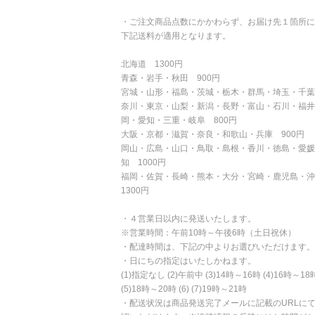
・ご注文商品点数にかかわらず、お届け先１箇所に
下記送料が適用となります。
北海道 1300円
青森・岩手・秋田 900円
宮城・山形・福島・茨城・栃木・群馬・埼玉・千葉
奈川・東京・山梨・新潟・長野・富山・石川・福井
岡・愛知・三重・岐阜 800円
大阪・京都・滋賀・奈良・和歌山・兵庫 900円
岡山・広島・山口・鳥取・島根・香川・徳島・愛媛
知 1000円
福岡・佐賀・長崎・熊本・大分・宮崎・鹿児島・
1300円
・４営業日以内に発送いたします。
※営業時間：午前10時～午後6時（土日祝休）
・配達時間は、下記の中よりお選びいただけます。
・日にちの指定はいたしかねます。
(1)指定なし (2)午前中 (3)14時～16時 (4)16時～18
(5)18時～20時 (6) (7)19時～21時
・配送状況は商品発送完了メールに記載のURLに