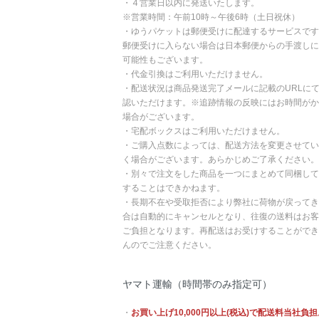
・４営業日以内に発送いたします。
※営業時間：午前10時～午後6時（土日祝休）
・ゆうパケットは郵便受けに配達するサービスです
郵便受けに入らない場合は日本郵便からの手渡しに
可能性もございます。
・代金引換はご利用いただけません。
・配送状況は商品発送完了メールに記載のURLに
認いただけます。※追跡情報の反映にはお時間がか
場合がございます。
・宅配ボックスはご利用いただけません。
・ご購入点数によっては、配送方法を変更させてい
く場合がございます。あらかじめご了承ください。
・別々で注文をした商品を一つにまとめて同梱して
することはできかねます。
・長期不在や受取拒否により弊社に荷物が戻ってき
合は自動的にキャンセルとなり、往復の送料はお客
ご負担となります。再配送はお受けすることができ
んのでご注意ください。
ヤマト運輸（時間帯のみ指定可）
・
お買い上げ10,000円以上(税込)で配送料当社負担