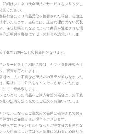
。詳細はクロネコ代金後払いサービスをクリックし
確認ください。
客様都合により商品受取を拒否された場合、往復送
請求いたします。当店では、正当な理由のない受取
や、保管期限切れなどによって商品が返送された場
内容証明付き郵便にて以下の料金を請求いたしま
済手数料330円はお客様負担となります。
払いサービスをご利用の際は、ヤマト運輸株式会社
り、審査が行われます。
額超過、入力不備など後払いの審査が通らなかった
は、弊社にてご注文をキャンセルさせていただき、
ルにてご連絡致します。
ンセルとなった商品をご購入希望の場合は、お手数
が別の決済方法で改めてご注文をお願いいたしま
ャンセルとなったご注文分の在庫は確保されておら
再注文時に在庫が無い場合もございます。
が通らずにキャンセルとなったご注文分の具体的な
ンセル理由については個人情報に関わるため解りか