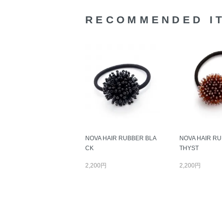
RECOMMENDED I
NOVA HAIR RUBBER BLA
NOVA HAIR R
CK
THYST
2,200円
2,200円