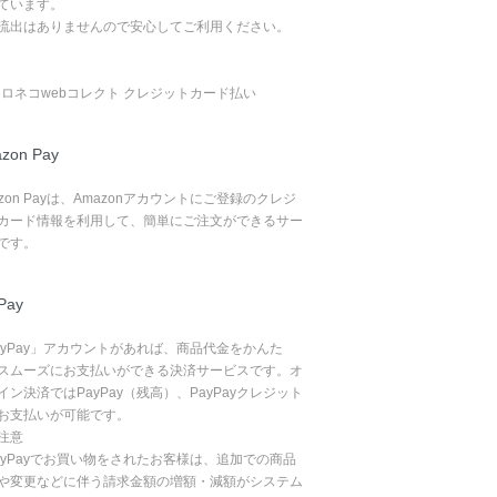
ています。
流出はありませんので安心してご利用ください。
zon Pay
azon Payは、Amazonアカウントにご登録のクレジ
カード情報を利用して、簡単にご注文ができるサー
です。
Pay
ayPay」アカウントがあれば、商品代金をかんた
スムーズにお支払いができる決済サービスです。オ
イン決済ではPayPay（残高）、PayPayクレジット
お支払いが可能です。
注意
ayPayでお買い物をされたお客様は、追加での商品
や変更などに伴う請求金額の増額・減額がシステム