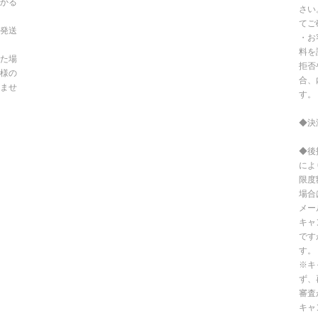
かる
さい
てご
発送
・お
料を
た場
拒否
様の
合、
ませ
す。
◆決
◆後
によ
限度
場合
メー
キャ
です
す。
※キ
ず、
審査
キャ