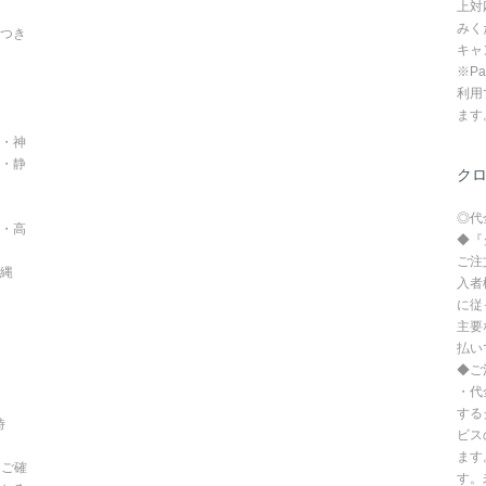
上対
みく
つき
キャ
※P
利用
ます
・神
・静
ク
◎代
・高
◆『
ご注
沖縄
入者
に従
主要
払い
◆ご
・代
する
時
ビス
ます
てご確
す。