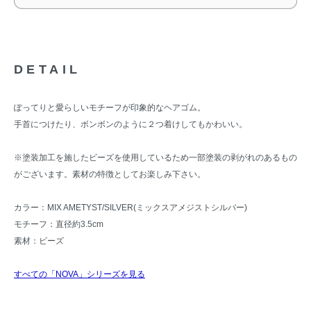
DETAIL
ぽってりと愛らしいモチーフが印象的なヘアゴム。
手首につけたり、ボンボンのように２つ着けしてもかわいい。
※塗装加工を施したビーズを使用しているため一部塗装の剥がれのあるもの
がございます。素材の特徴としてお楽しみ下さい。
カラー：MIX AMETYST/SILVER(ミックスアメジストシルバー)
モチーフ：直径約3.5cm
素材：ビーズ
すべての「NOVA」シリーズを見る