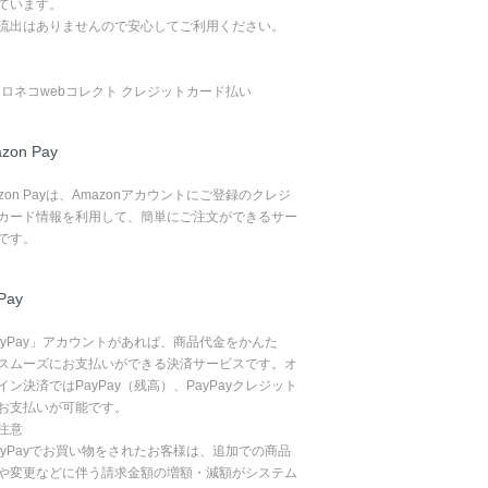
ています。
流出はありませんので安心してご利用ください。
zon Pay
azon Payは、Amazonアカウントにご登録のクレジ
カード情報を利用して、簡単にご注文ができるサー
です。
Pay
ayPay」アカウントがあれば、商品代金をかんた
スムーズにお支払いができる決済サービスです。オ
イン決済ではPayPay（残高）、PayPayクレジット
お支払いが可能です。
注意
ayPayでお買い物をされたお客様は、追加での商品
や変更などに伴う請求金額の増額・減額がシステム