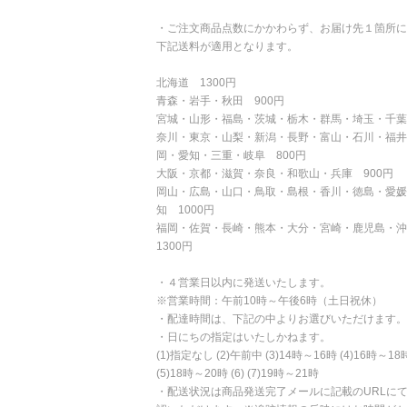
・ご注文商品点数にかかわらず、お届け先１箇所に
下記送料が適用となります。
北海道 1300円
青森・岩手・秋田 900円
宮城・山形・福島・茨城・栃木・群馬・埼玉・千葉
奈川・東京・山梨・新潟・長野・富山・石川・福井
岡・愛知・三重・岐阜 800円
大阪・京都・滋賀・奈良・和歌山・兵庫 900円
岡山・広島・山口・鳥取・島根・香川・徳島・愛媛
知 1000円
福岡・佐賀・長崎・熊本・大分・宮崎・鹿児島・
1300円
・４営業日以内に発送いたします。
※営業時間：午前10時～午後6時（土日祝休）
・配達時間は、下記の中よりお選びいただけます。
・日にちの指定はいたしかねます。
(1)指定なし (2)午前中 (3)14時～16時 (4)16時～18
(5)18時～20時 (6) (7)19時～21時
・配送状況は商品発送完了メールに記載のURLに