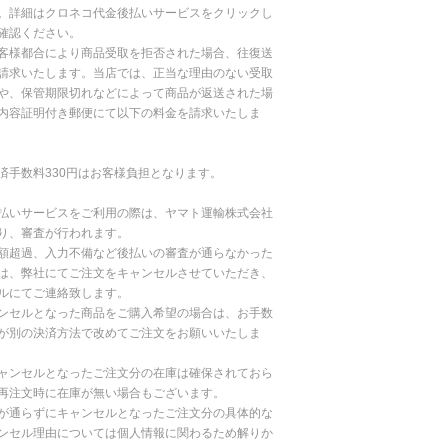
。詳細はクロネコ代金後払いサービスをクリックし
確認ください。
客様都合により商品受取を拒否された場合、往復送
請求いたします。当店では、正当な理由のない受取
や、保管期限切れなどによって商品が返送された場
内容証明付き郵便にて以下の料金を請求いたしま
済手数料330円はお客様負担となります。
払いサービスをご利用の際は、ヤマト運輸株式会社
り、審査が行われます。
額超過、入力不備など後払いの審査が通らなかった
は、弊社にてご注文をキャンセルさせていただき、
ルにてご連絡致します。
ンセルとなった商品をご購入希望の場合は、お手数
が別の決済方法で改めてご注文をお願いいたしま
ャンセルとなったご注文分の在庫は確保されておら
再注文時に在庫が無い場合もございます。
が通らずにキャンセルとなったご注文分の具体的な
ンセル理由については個人情報に関わるため解りか