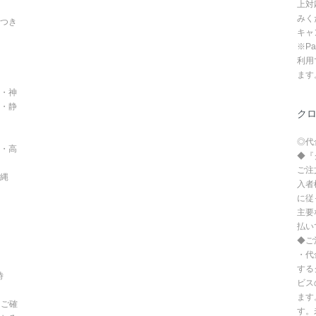
上対
みく
つき
キャ
※P
利用
ます
・神
・静
ク
◎代
・高
◆『
ご注
沖縄
入者
に従
主要
払い
◆ご
・代
する
時
ビス
ます
てご確
す。