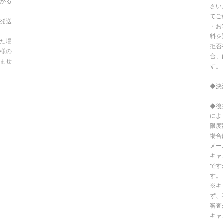
かる
さい
てご
発送
・お
料を
た場
拒否
様の
合、
ませ
す。
◆決
◆後
によ
限度
場合
メー
キャ
です
す。
※キ
ず、
審査
キャ