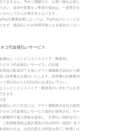
応できません。予めご理解の上、お買い物をお楽し
ださい。追加や変更をご希望の場合は、一度受注を
ンセルしてからの再注文となります。
ayPayの審査結果によっては、PayPayクレジットが
できず、残高払いのみ利用可能となる場合がござい
。
ロネコ代金後払いサービス
金後払い（コンビニエンスストア・郵便局）
クロネコ代金後払いサービス』の詳細
文商品の配達完了を基にヤマト運輸株式会社から購
様へ請求書をお届けいたします。請求書の記載事項
って発行日から14日以内にお支払い下さい。
なコンビニエンスストア・郵便局のいずれでもお支
できます。
注意
金後払いのご注文には、ヤマト運輸株式会社の提供
クロネコ代金後払いサービス規約が適用され、サー
の範囲内で個人情報を提供し、立替払い契約を行い
。ご利用限度額は累計残高で50,000円（税別）迄で
未成年の方は、法定代理人の同意を得てご利用くだ