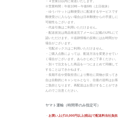
・４営業日以内に発送いたします。
※営業時間：午前10時～午後6時（土日祝休）
・ゆうパケットは郵便受けに配達するサービスです
郵便受けに入らない場合は日本郵便からの手渡しに
可能性もございます。
・代金引換はご利用いただけません。
・配送状況は商品発送完了メールに記載のURLに
認いただけます。※追跡情報の反映にはお時間がか
場合がございます。
・宅配ボックスはご利用いただけません。
・ご購入点数によっては、配送方法を変更させてい
く場合がございます。あらかじめご了承ください。
・別々で注文をした商品を一つにまとめて同梱して
することはできかねます。
・長期不在や受取拒否により弊社に荷物が戻ってき
合は自動的にキャンセルとなり、往復の送料はお客
ご負担となります。再配送はお受けすることができ
んのでご注意ください。
ヤマト運輸（時間帯のみ指定可）
・
お買い上げ10,000円以上(税込)で配送料当社負担