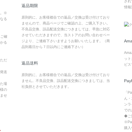
され
返品期限
情報
。※
原則的に、お客様都合での返品／交換は受け付けており
なる
ませんので、商品ページでご確認の上、ご購入下さい。
不良品交換、誤品配送交換につきましては、早急に対応
させていただきますので、当ストアのお問い合わせペー
てご確
Ama
ジより、ご連絡下さいますようお願いいたします。（商
かる
品到着日から７日以内にご連絡下さい）
Am
ット
ただ
返品送料
ビス
発送
原則的に、お客様都合での返品／交換は受け付けており
Pay
ません。不良品交換、誤品配送交換につきましては、当
た場
社負担とさせていただきます。
様の
「P
ませ
ん・
ンラ
での
◆ご
※P
購入
。