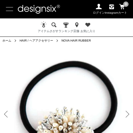
0
ログイン
instagram
カート
アイテム
さがす
ランキング
店舗
お気に入り
ホーム
HAIR / ヘアアクセサリー
NOVA HAIR RUBBER