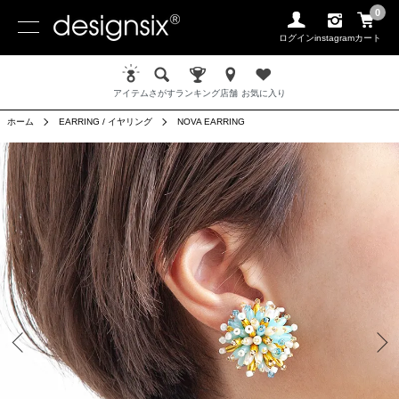
0
ログイン
instagram
カート
アイテム
さがす
ランキング
店舗
お気に入り
ホーム
EARRING / イヤリング
NOVA EARRING