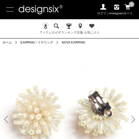
0
ログイン
instagram
カート
アイテム
さがす
ランキング
店舗
お気に入り
ホーム
EARRING / イヤリング
NOVA EARRING