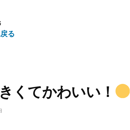
G
へ戻る
きくてかわいい！
日