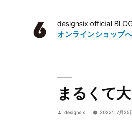
コ
ン
designsix official BLO
テ
オンラインショップ
ン
ツ
へ
ス
キ
まるくて大
ッ
プ
投
designsix
2023年7月25
稿
者: