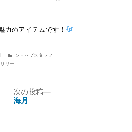
魅力のアイテムです！
カ
日
ショップスタッフ
テ
セサリー
ゴ
リ
ー:
次
次の投稿
の
海月
投
稿: