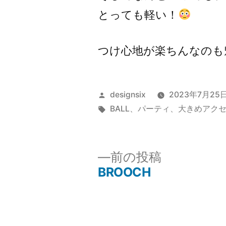
とっても軽い！
つけ心地が楽ちんなのも
投
designsix
2023年7月25
稿
タ
BALL
、
パーティ
、
大きめアク
者:
グ:
前
前の投稿
の
BROOCH
投
投
稿:
稿