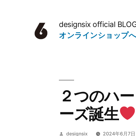
コ
ン
designsix official BLO
テ
オンラインショップ
ン
ツ
へ
ス
キ
２つのハー
ッ
ーズ誕生
プ
投
designsix
2024年6月7日