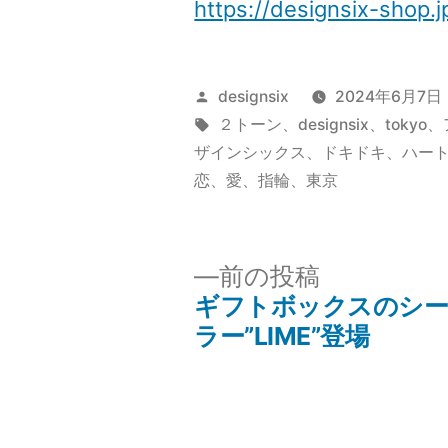
https://designsix-sho
投
designsix
2024年6月7日
稿
タ
２トーン
、
designsix
、
tokyo
、
者:
グ:
ザインシックス
、
ドキドキ
、
ハー
恋
、
愛
、
指輪
、
東京
前
前の投稿
の
ギフトボックスのシ
投
投
ラー”LIME”登場
稿:
稿