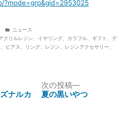
p.jp/?mode=grp&gid=2953025
カ
ニュース
テ
アクリルレジン
、
イヤリング
、
カラフル
、
ギフト
、
デ
ゴ
ト
、
ピアス
、
リング
、
レジン
、
レジンアクセサリー
、
リ
ー:
次
次の投稿
の
ーズナルカ
夏の黒いやつ
投
稿: