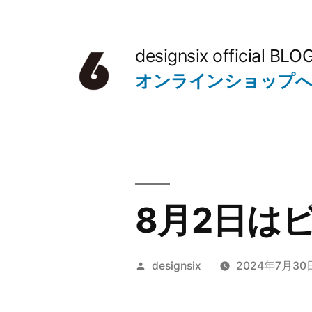
コ
ン
designsix official BLO
テ
オンラインショップ
ン
ツ
へ
ス
キ
8月2日は
ッ
プ
投
designsix
2024年7月30
稿
者: