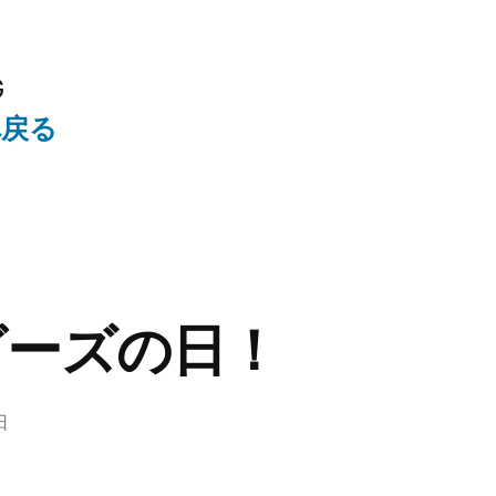
G
へ戻る
ビーズの日！
日