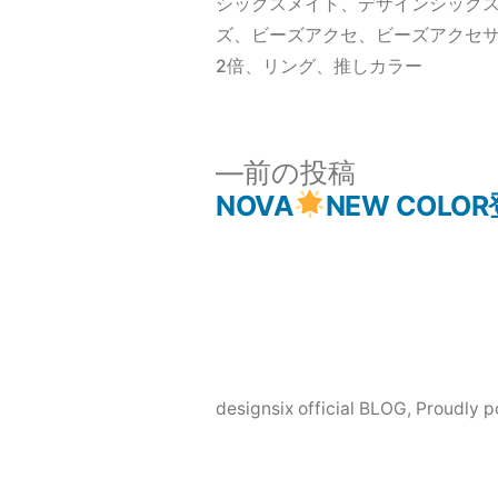
者:
グ:
シックスメイト
、
デザインシック
ズ
、
ビーズアクセ
、
ビーズアクセ
2倍
、
リング
、
推しカラー
前
前の投稿
の
NOVA
NEW COLO
投
投
稿:
稿
ナ
designsix official BLOG
,
Proudly 
ビ