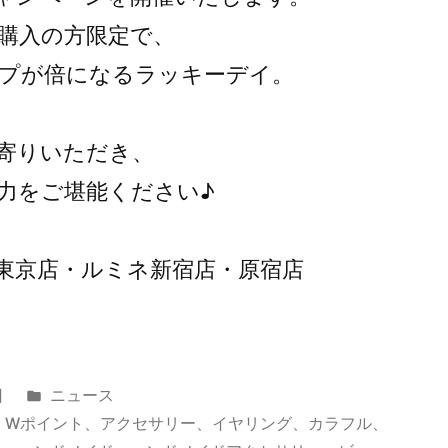
購入の方限定で、
プが倍になるラッキーデイ。
寄りいただき、
力をご堪能ください♪
東京店・ルミネ新宿店・原宿店
カ
日
ニュース
テ
、
Wポイント
、
アクセサリー
、
イヤリング
、
カラフル
、