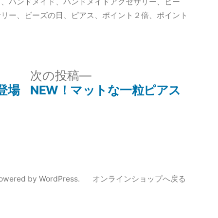
ゴ
ス
、
ハンドメイド
、
ハンドメイドアクセサリー
、
ビー
リ
サリー
、
ビーズの日
、
ピアス
、
ポイント２倍
、
ポイント
ー:
次
次の投稿
の
R登場
NEW！マットな一粒ピアス
投
稿:
powered by WordPress.
オンラインショップへ戻る