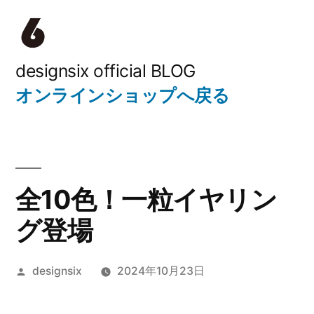
コ
ン
テ
designsix official BLOG
オンラインショップへ戻る
ン
ツ
へ
ス
全10色！一粒イヤリン
キ
グ登場
ッ
プ
投
designsix
2024年10月23日
稿
者: