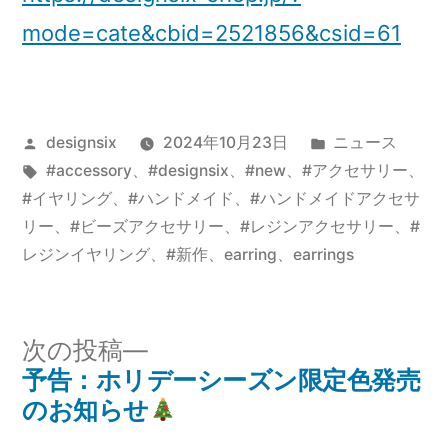
mode=cate&cbid=2521856&csid=61
投
カ
designsix
2024年10月23日
ニュース
稿
タ
テ
#accessory
、
#designsix
、
#new
、
#アクセサリー
、
者:
グ:
ゴ
#イヤリング
、
#ハンドメイド
、
#ハンドメイドアクセサ
リ
リー
、
#ビーズアクセサリー
、
#レジンアクセサリー
、
#
ー:
レジンイヤリング
、
#新作
、
earring
、
earrings
次
次の投稿
の
予告：ホリデーシーズン限定色発売
投
投
のお知らせ
稿
稿: