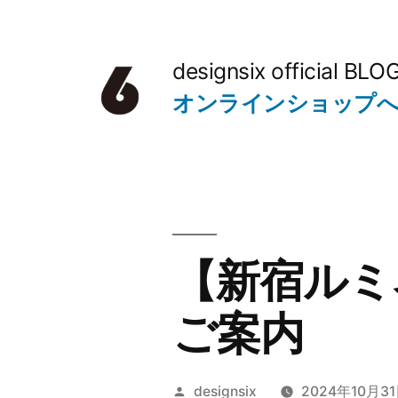
コ
ン
designsix official BLO
テ
オンラインショップ
ン
ツ
へ
ス
キ
【新宿ルミネ
ッ
ご案内
プ
投
designsix
2024年10月3