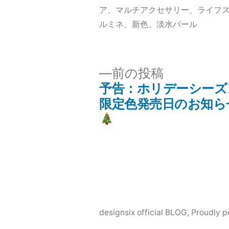
ア
、
マルチアクセサリー
、
ライフ
ルミネ
、
新色
、
淡水パール
前
前の投稿
の
予告：ホリデーシーズ
投
投
限定色発売日のお知ら
稿:
稿
ナ
ビ
designsix official BLOG
,
Proudly 
ゲ