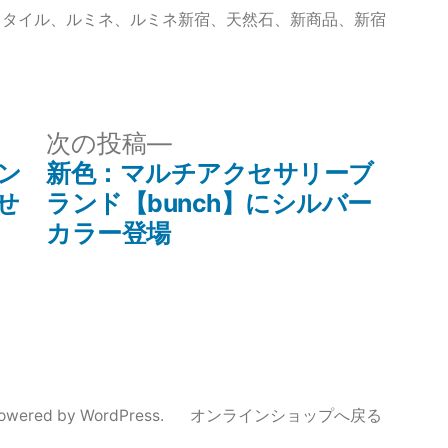
スタイル
、
ルミネ
、
ルミネ新宿
、
天然石
、
新商品
、
新宿
次
次の投稿
の
ン
新色：マルチアクセサリーブ
投
せ
ランド【bunch】にシルバー
稿:
カラー登場
powered by WordPress.
オンラインショップへ戻る