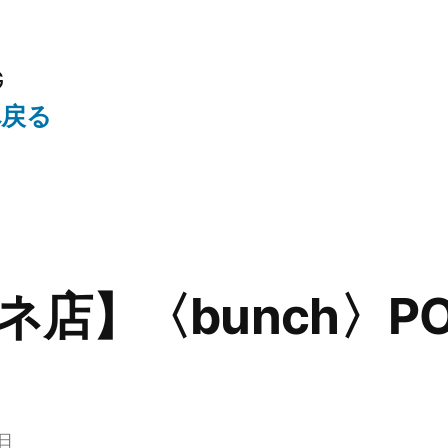
G
へ戻る
店】〈bunch〉P
1日