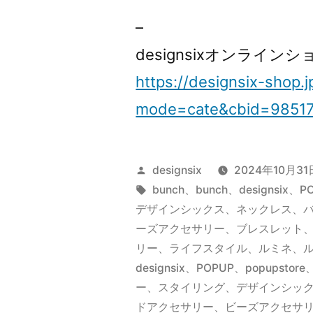
–
designsixオンライ
https://designsix-shop.j
mode=cate&cbid=9851
投
designsix
2024年10月31
稿
タ
bunch
、
bunch、designsi
者:
グ:
デザインシックス、ネックレス、
ーズアクセサリー、ブレスレット
リー、ライフスタイル、ルミネ、
designsix
、
POPUP
、
popupstore
ー
、
スタイリング
、
デザインシッ
ドアクセサリー
、
ビーズアクセサ