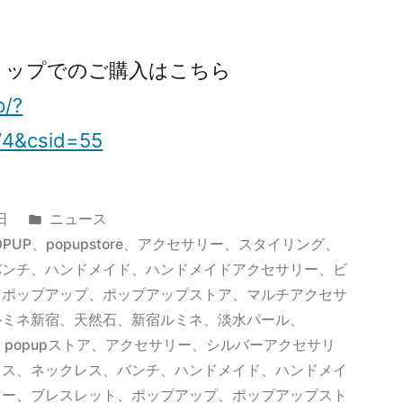
ンショップでのご購入はこちら
p/?
74&csid=55
カ
日
ニュース
テ
x、POPUP、popupstore、アクセサリー、スタイリング、
ゴ
バンチ、ハンドメイド、ハンドメイドアクセサリー、ビ
リ
、ポップアップ、ポップアップストア、マルチアクセサ
ー:
ルミネ新宿、天然石、新宿ルミネ、淡水パール
、
、
popupストア
、
アクセサリー
、
シルバーアクセサリ
クス
、
ネックレス
、
バンチ
、
ハンドメイド
、
ハンドメイ
リー
、
ブレスレット
、
ポップアップ
、
ポップアップスト