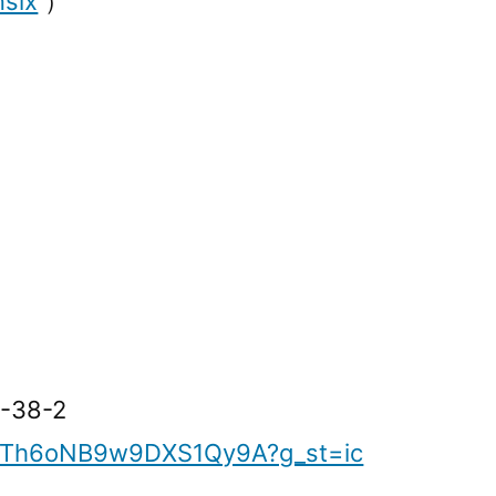
six
）
-38-2
gl/Th6oNB9w9DXS1Qy9A?g_st=ic