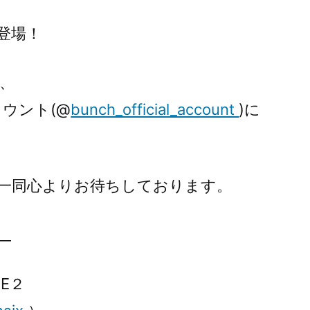
登場！
時、
アカウント(@
bunch_official_account
)に
一同心よりお待ちしております。
__
NE２