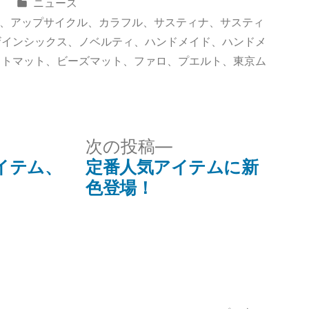
カ
日
ニュース
テ
、
アップサイクル
、
カラフル
、
サスティナ
、
サスティ
ゴ
ザインシックス
、
ノベルティ
、
ハンドメイド
、
ハンドメ
リ
ストマット
、
ビーズマット
、
ファロ
、
プエルト
、
東京ム
ー:
次
次の投稿
の
アイテム、
定番人気アイテムに新
投
色登場！
稿: