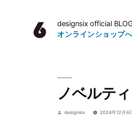
コ
ン
designsix official BLO
テ
オンラインショップ
ン
ツ
へ
ス
キ
ノベルティ
ッ
プ
投
designsix
2024年12月4
稿
者: