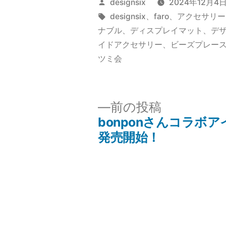
投
designsix
2024年12月4
稿
タ
designsix
、
faro
、
アクセサリー
者:
グ:
ナブル
、
ディスプレイマット
、
デ
イドアクセサリー
、
ビーズプレー
ツミ会
前
前の投稿
の
bonponさんコラボ
投
投
発売開始！
稿:
稿
ナ
ビ