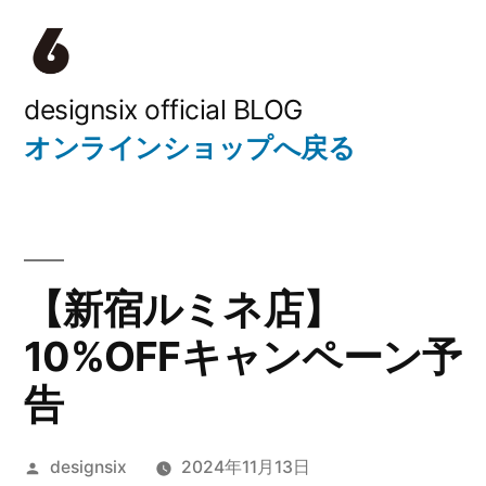
コ
ン
テ
designsix official BLOG
オンラインショップへ戻る
ン
ツ
へ
ス
【新宿ルミネ店】
キ
10%OFFキャンペーン予
ッ
告
プ
投
designsix
2024年11月13日