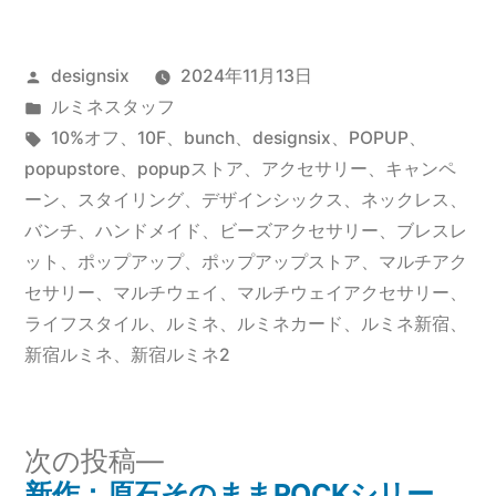
投
designsix
2024年11月13日
稿
カ
ルミネスタッフ
者:
テ
タ
10%オフ
、
10F
、
bunch
、
designsix
、
POPUP
、
ゴ
グ:
popupstore
、
popupストア
、
アクセサリー
、
キャンペ
リ
ーン
、
スタイリング
、
デザインシックス
、
ネックレス
、
ー:
バンチ
、
ハンドメイド
、
ビーズアクセサリー
、
ブレスレ
ット
、
ポップアップ
、
ポップアップストア
、
マルチアク
セサリー
、
マルチウェイ
、
マルチウェイアクセサリー
、
ライフスタイル
、
ルミネ
、
ルミネカード
、
ルミネ新宿
、
新宿ルミネ
、
新宿ルミネ2
次
次の投稿
の
新作：原石そのままROCKシリー