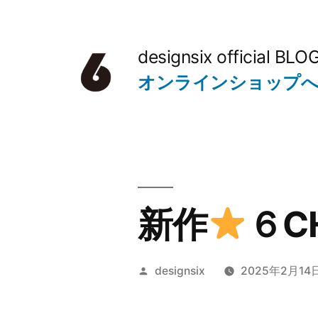
コ
ン
designsix official BLO
テ
オンラインショップ
ン
ツ
へ
ス
キ
新作
６C
ッ
プ
投
designsix
2025年2月14
稿
者: