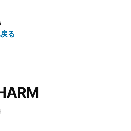
G
へ戻る
HARM
日