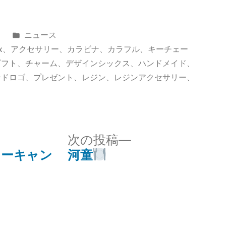
カ
日
ニュース
テ
x
、
アクセサリー
、
カラビナ
、
カラフル
、
キーチェー
ゴ
ギフト
、
チャーム
、
デザインシックス
、
ハンドメイド
、
リ
ンドロゴ
、
プレゼント
、
レジン
、
レジンアクセサリー
、
ー:
次
次の投稿
の
ローキャン
河童
投
稿: