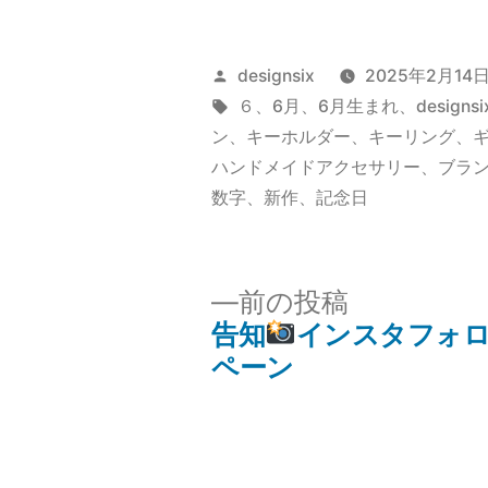
投
designsix
2025年2月14
稿
タ
６
、
6月
、
6月生まれ
、
designsi
者:
グ:
ン
、
キーホルダー
、
キーリング
、
ハンドメイドアクセサリー
、
ブラ
数字
、
新作
、
記念日
前
前の投稿
の
告知
インスタフォ
投
投
ペーン
稿:
稿