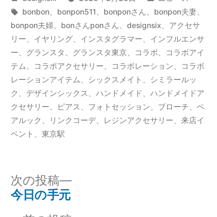
稿
タ
テ
bonbon
、
bonpon511
、
bonponさん
、
bonpon夫妻
、
者:
グ:
ゴ
bonpon夫婦
、
bonさんponさん
、
designsix
、
アクセサ
リ
リー
、
イヤリング
、
インスタグラマー
、
インフルエンサ
ー:
ー
、
グランスタ
、
グランスタ東京
、
コラボ
、
コラボアイ
テム
、
コラボアクセサリー
、
コラボレーション
、
コラボ
レーションアイテム
、
シックスメイト
、
シミラールッ
ク
、
デザインシックス
、
ハンドメイド
、
ハンドメイドア
クセサリー
、
ピアス
、
フォトセッション
、
ブローチ
、
ペ
アルック
、
リンクコーデ
、
レジンアクセサリー
、
来店イ
ベント
、
東京駅
次
次の投稿
の
今日の手元
投
投