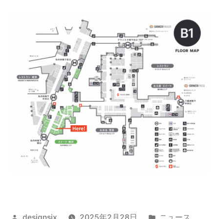
投
カ
designsix
2025年2月28日
ニュース