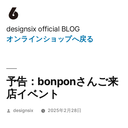
コ
ン
テ
designsix official BLOG
オンラインショップへ戻る
ン
ツ
へ
ス
予告：bonponさんご来
キ
店イベント
ッ
プ
投
designsix
2025年2月28日
稿
者: