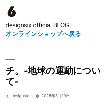
コ
ン
テ
designsix official BLOG
オンラインショップへ戻る
ン
ツ
へ
ス
チ。-地球の運動につい
キ
て-
ッ
プ
投
designsix
2025年3月10日
稿
者: