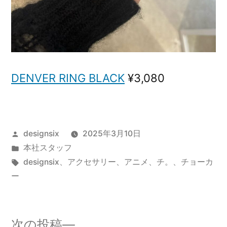
DENVER RING BLACK
¥3,080
投
designsix
2025年3月10日
稿
カ
本社スタッフ
者:
テ
タ
designsix
、
アクセサリー
、
アニメ
、
チ。
、
チョーカ
ゴ
グ:
ー
リ
ー:
次
次の投稿