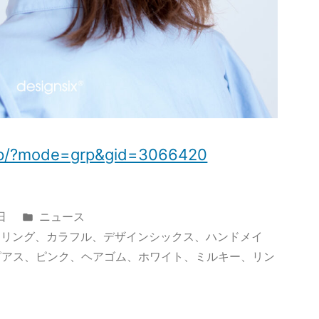
p.jp/?mode=grp&gid=3066420
カ
日
ニュース
テ
ヤリング
、
カラフル
、
デザインシックス
、
ハンドメイ
ゴ
ピアス
、
ピンク
、
ヘアゴム
、
ホワイト
、
ミルキー
、
リン
リ
ー: