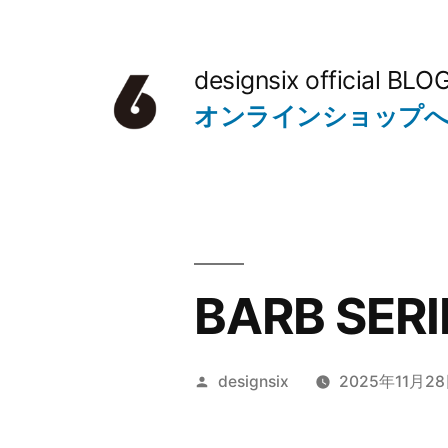
コ
ン
designsix official BLO
テ
オンラインショップ
ン
ツ
へ
ス
キ
BARB SER
ッ
プ
投
designsix
2025年11月2
稿
者: