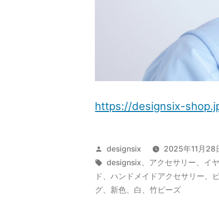
https://designsix-sho
投
designsix
2025年11月28
稿
タ
designsix
、
アクセサリー
、
イ
者:
グ:
ド
、
ハンドメイドアクセサリー
、
グ
、
新色
、
白
、
竹ビーズ