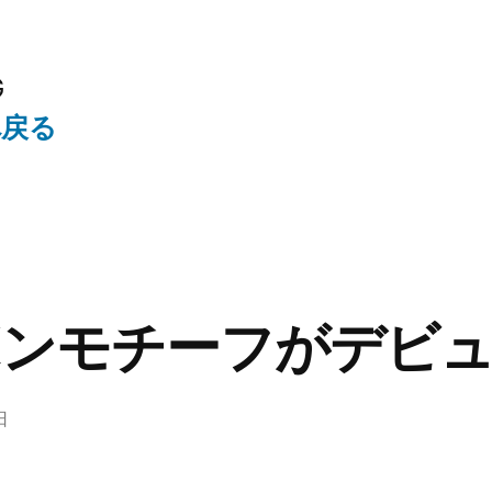
G
へ戻る
ボンモチーフがデビ
日