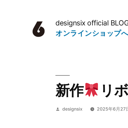
コ
ン
designsix official BLO
テ
オンラインショップ
ン
ツ
へ
ス
キ
新作
リ
ッ
プ
投
designsix
2025年6月27
稿
者: