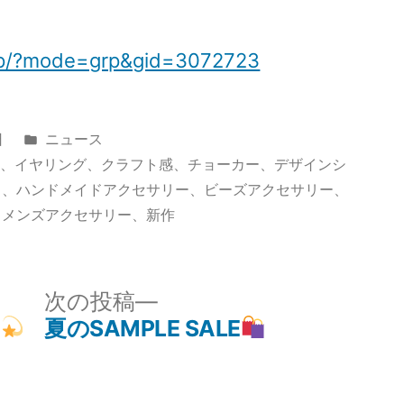
p.jp/?mode=grp&gid=3072723
カ
日
ニュース
テ
ー
、
イヤリング
、
クラフト感
、
チョーカー
、
デザインシ
ゴ
ド
、
ハンドメイドアクセサリー
、
ビーズアクセサリー
、
リ
、
メンズアクセサリー
、
新作
ー:
次
次の投稿
の
夏のSAMPLE SALE
投
稿: