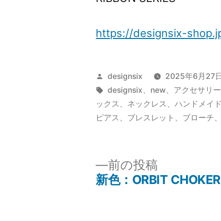
https://designsix-sho
投
designsix
2025年6月27
稿
タ
designsix
、
new
、
アクセサリ
者:
グ:
ックス
、
ネックレス
、
ハンドメイ
ピアス
、
ブレスレット
、
ブローチ
前
前の投稿
の
新色：ORBIT CHOKER
投
投
稿: