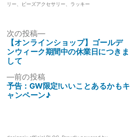
ー:
リー
、
ビーズアクセサリー
、
ラッキー
次
次の投稿
の
【オンラインショップ】ゴールデ
投
投
ンウィーク期間中の休業日につきま
稿
稿:
して
ナ
前
前の投稿
の
予告：GW限定!いいことあるかもキ
ビ
投
ャンペーン♪
ゲ
稿:
ー
シ