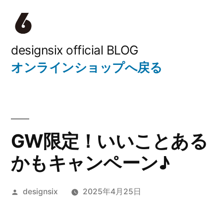
コ
ン
テ
designsix official BLOG
オンラインショップへ戻る
ン
ツ
へ
ス
GW限定！いいことある
キ
かもキャンペーン♪
ッ
プ
投
designsix
2025年4月25日
稿
者: