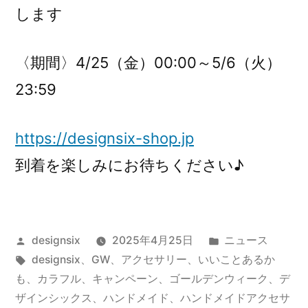
します
〈期間〉4/25（金）00:00～5/6（火）
23:59
https://designsix-shop.jp
到着を楽しみにお待ちください♪
投
カ
designsix
2025年4月25日
ニュース
稿
タ
テ
designsix
、
GW
、
アクセサリー
、
いいことあるか
者:
グ:
ゴ
も
、
カラフル
、
キャンペーン
、
ゴールデンウィーク
、
デ
リ
ザインシックス
、
ハンドメイド
、
ハンドメイドアクセサ