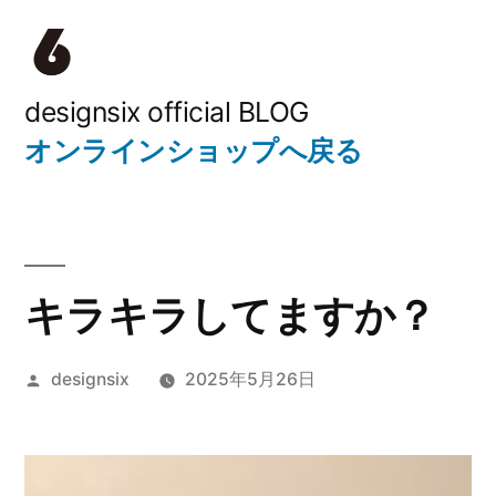
コ
ン
テ
designsix official BLOG
オンラインショップへ戻る
ン
ツ
へ
ス
キラキラしてますか？
キ
ッ
投
designsix
2025年5月26日
プ
稿
者: