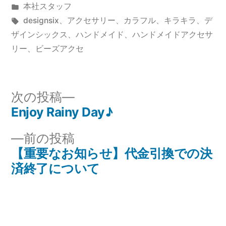
稿
カ
本社スタッフ
者:
テ
タ
designsix
、
アクセサリー
、
カラフル
、
キラキラ
、
デ
ゴ
グ:
ザインシックス
、
ハンドメイド
、
ハンドメイドアクセサ
リ
リー
、
ビーズアクセ
ー:
次
次の投稿
の
Enjoy Rainy Day♪
投
投
前
前の投稿
稿
稿:
の
【重要なお知らせ】代金引換での決
ナ
投
済終了について
稿:
ビ
ゲ