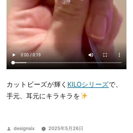
カットビーズが輝く
KILOシリーズ
で、
手元、耳元にキラキラを
投
designsix
2025年5月26日