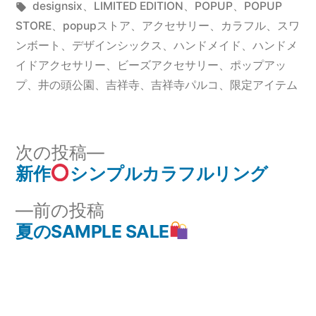
稿
タ
テ
designsix
、
LIMITED EDITION
、
POPUP
、
POPUP
者:
グ:
ゴ
STORE
、
popupストア
、
アクセサリー
、
カラフル
、
スワ
リ
ンボート
、
デザインシックス
、
ハンドメイド
、
ハンドメ
ー:
イドアクセサリー
、
ビーズアクセサリー
、
ポップアッ
プ
、
井の頭公園
、
吉祥寺
、
吉祥寺パルコ
、
限定アイテム
次
次の投稿
の
新作
シンプルカラフルリング
投
投
前
前の投稿
稿
稿:
の
夏のSAMPLE SALE
ナ
投
稿:
ビ
ゲ