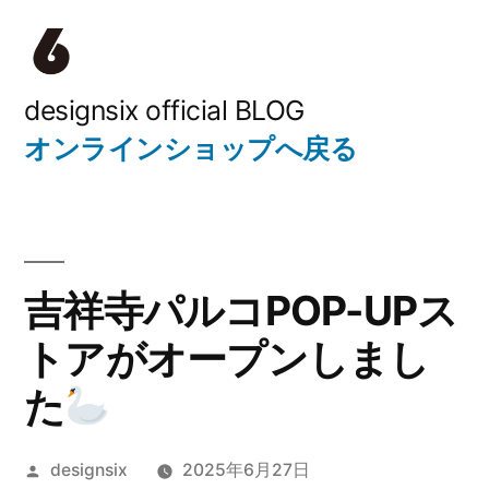
コ
ン
テ
designsix official BLOG
オンラインショップへ戻る
ン
ツ
へ
ス
吉祥寺パルコPOP-UPス
キ
トアがオープンしまし
ッ
た
プ
投
designsix
2025年6月27日