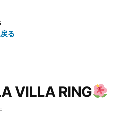
G
へ戻る
LA VILLA RING
日