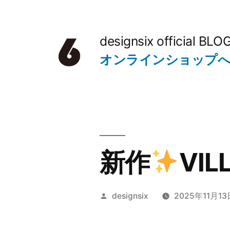
コ
ン
designsix official BLO
テ
オンラインショップ
ン
ツ
へ
ス
キ
新作
VIL
ッ
プ
投
designsix
2025年11月13
稿
者: