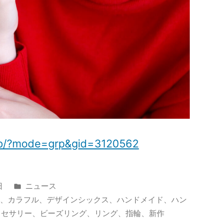
.jp/?mode=grp&gid=3120562
カ
日
ニュース
テ
ー
、
カラフル
、
デザインシックス
、
ハンドメイド
、
ハン
ゴ
クセサリー
、
ビーズリング
、
リング
、
指輪
、
新作