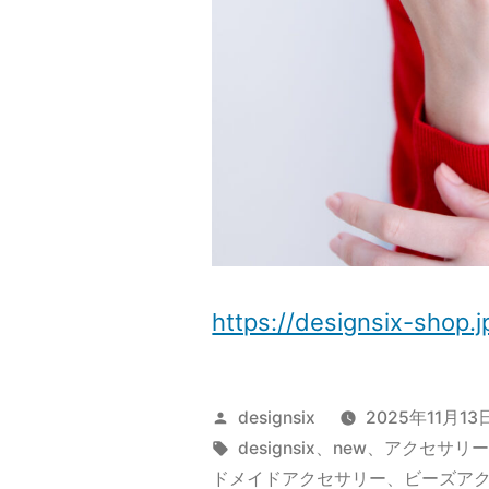
https://designsix-shop
投
designsix
2025年11月13
稿
タ
designsix
、
new
、
アクセサリ
者:
グ:
ドメイドアクセサリー
、
ビーズア