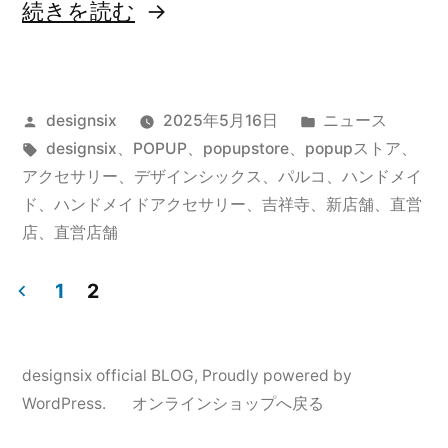
“
続きを読む
吉
投
カ
designsix
2025年5月16日
ニュース
祥
稿
タ
テ
designsix
、
POPUP
、
popupstore
、
popupストア
、
寺
者:
グ:
ゴ
アクセサリー
、
デザインシックス
、
パルコ
、
ハンドメイ
パ
リ
ド
、
ハンドメイドアクセサリー
、
吉祥寺
、
新店舗
、
直営
ー:
店
、
直営店舗
ル
コ
1
2
1
投
階
稿
designsix official BLOG
,
Proudly powered by
に
WordPress.
オンラインショップへ戻る
の
デ