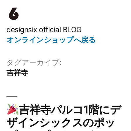
コ
ン
テ
designsix official BLOG
オンラインショップへ戻る
ン
ツ
タグアーカイブ:
へ
吉祥寺
ス
キ
ッ
吉祥寺パルコ1階にデ
プ
ザインシックスのポッ