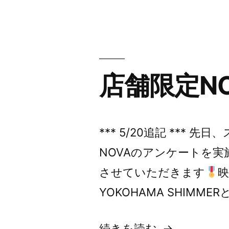
”
の
店舗限定N
*** 5/20追記 ***
NOVAのアンケートを
させていただきます
YOKOHAMA SHIMME
“店
続きを読む