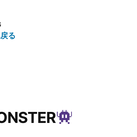
G
へ戻る
NSTER