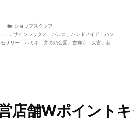
カ
日
ショップスタッフ
テ
ー
、
デザインシックス
、
パルコ
、
ハンドメイド
、
ハン
ゴ
クセサリー
、
ルミネ
、
井の頭公園
、
吉祥寺
、
大宮
、
新
リ
ー:
営店舗Wポイントキ