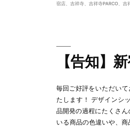
舗
宿店
、
吉祥寺
、
吉祥寺PARCO
、
吉
W
ポ
イ
ン
【告知】新宿
ト
キ
ャ
毎回ご好評をいただいており
ン
たします！ デザインシ
ペ
品開発の過程にたくさん
ー
いる商品の色違いや、商
ン