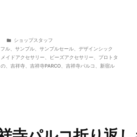
カ
ショップスタッフ
テ
ラフル
、
サンプル
、
サンプルセール
、
デザインシック
ゴ
ドメイドアクセサリー
、
ビーズアクセサリー
、
プロトタ
リ
もの
、
吉祥寺
、
吉祥寺PARCO
、
吉祥寺パルコ
、
新宿ル
ー:
祥寺パルコ折り返し