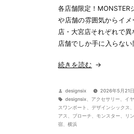
各店舗限定！MONSTE
や店舗の雰囲気からイメ
店・大宮店それぞれで異
店舗でしか手に入らない
“店
続きを読む
舗
限
投
designsix
2026年5月21
定
稿
タ
designsix
、
アクセサリー
、
イ
者:
グ:
スワンボート
、
デザインシックス
MONSTER
アス
、
ブローチ
、
モンスター
、
リ
宿
、
横浜