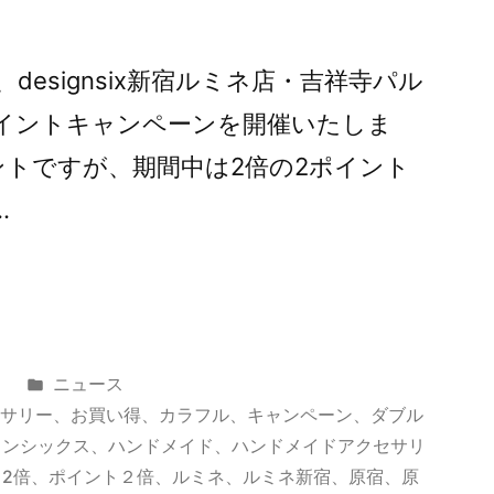
日間、designsix新宿ルミネ店・吉祥寺パル
イントキャンペーンを開催いたしま
イントですが、期間中は2倍の2ポイント
…
カ
日
ニュース
テ
セサリー
、
お買い得
、
カラフル
、
キャンペーン
、
ダブル
ゴ
インシックス
、
ハンドメイド
、
ハンドメイドアクセサリ
リ
2倍
、
ポイント２倍
、
ルミネ
、
ルミネ新宿
、
原宿
、
原