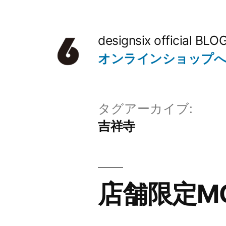
コ
ン
designsix official BLO
テ
オンラインショップ
ン
ツ
タグアーカイブ:
へ
吉祥寺
ス
キ
ッ
店舗限定MO
プ