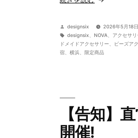
舗
限
投
designsix
2026年5月18
定
稿
タ
designsix
、
NOVA
、
アクセサリ
者:
グ:
ドメイドアクセサリー
、
ビーズア
NOVA
宿
、
横浜
、
限定商品
シ
リ
ー
ズ
【告知】直
”
開催!
の