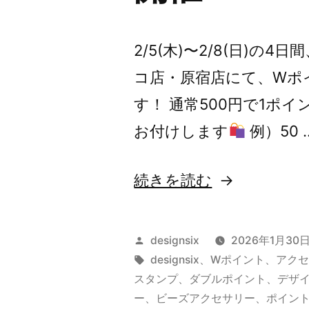
2/5(木)〜2/8(日)の4
コ店・原宿店にて、Wポ
す！ 通常500円で1ポ
お付けします
例）50 
“【告
続きを読む
知】
直
投
designsix
2026年1月30
営
稿
タ
designsix
、
Wポイント
、
アク
者:
グ:
スタンプ
、
ダブルポイント
、
デザ
店
ー
、
ビーズアクセサリー
、
ポイント