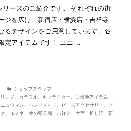
Rシリーズのご紹介です。 それぞれの街
ージを広げ、新宿店・横浜店・吉祥寺
なるデザインをご用意しています。各
限定アイテムです！ ユニ …
カ
日
ショップスタッフ
テ
ヤリング
、
カラフル
、
キャラクター
、
ご当地アイテム
、
ゴ
、
ニュウマン
、
ハンドメイド
、
ビーズアクセサリー
、
ピ
リ
ング
、
ルミネ
、
井の頭公園
、
吉祥寺
、
大宮
、
推し活
、
新
ー: