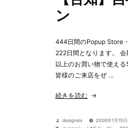
の
ン
444日間のPopup Sto
222日間となります。 会
以上のお買い物で使える5
皆様のご来店をぜ …
“【告
続きを読む
知】
吉
投
designsix
2026年1月15日