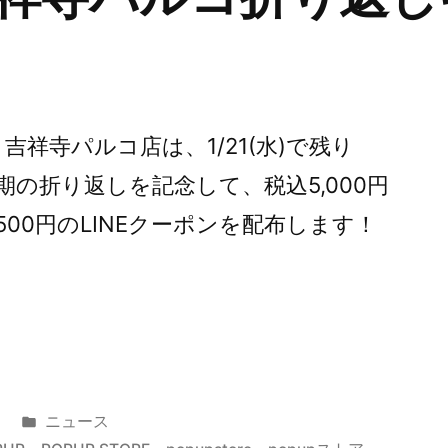
re・吉祥寺パルコ店は、1/21(水)で残り
期の折り返しを記念して、税込5,000円
00円のLINEクーポンを配布します！
カ
ニュース