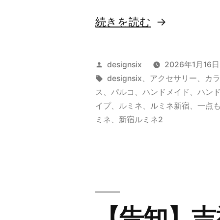
開
“【告
続きを読む
催!”
知】
の
新
投
designsix
2026年1月16日
宿
稿
タ
designsix
、
アクセサリー
、
カ
者:
グ:
ス
、
パルコ
、
ハンドメイド
、
ハン
店・
イプ
、
ルミネ
、
ルミネ新宿
、
一点
吉
ミネ
、
新宿ルミネ2
祥
寺
店
SAMPLE
【告知】吉
SALE”