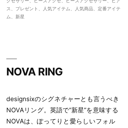
ー:
クセサリー
、
ビーズアクセ
、
ビーズアクセサリー
、
ピア
ス
、
プレゼント
、
人気アイテム
、
人気商品
、
定番アイテ
ム
、
新星
NOVA RING
designsixのシグネチャーとも言うべき
NOVAリング。英語で”新星”を意味する
NOVAは、ぽってりと愛らしいフォル