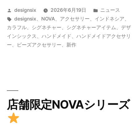
投
カ
designsix
2026年6月19日
ニュース
NOVA
稿
タ
テ
designsix
、
NOVA
、
アクセサリー
、
インドネシア
、
BRACELET”
者:
グ:
ゴ
カラフル
、
シグネチャー
、
シグネチャーアイテム
、
デザ
の
リ
インシックス
、
ハンドメイド
、
ハンドメイドアクセサリ
ー:
ー
、
ビーズアクセサリー
、
新作
店舗限定NOVAシリーズ