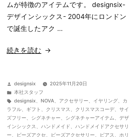
ムが特徴のアイテムです。 designsix-
デザインシックス- 2004年にロンドン
で誕生したアク …
“NOVA
続きを読む
RING”
の
投
designsix
2025年11月20日
稿
カ
本社スタッフ
者:
テ
タ
designsix
、
NOVA
、
アクセサリー
、
イヤリング
、
カ
ゴ
グ:
ラフル
、
ギフト
、
クリスマス
、
クリスマスコーデ
、
サイ
リ
ズフリー
、
シグネチャー
、
シグネチャーアイテム
、
デザ
ー:
インシックス
、
ハンドメイド
、
ハンドメイドアクセサリ
ー
、
ビーズアクセ
、
ビーズアクセサリー
、
ピアス
、
ホリ