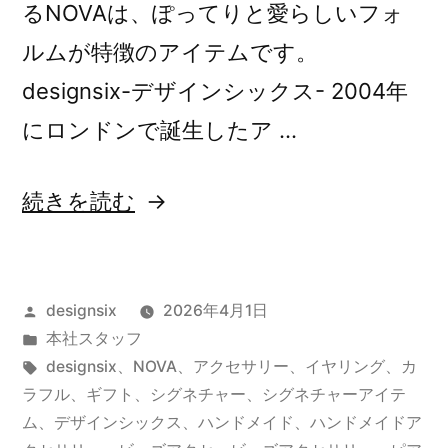
るNOVAは、ぽってりと愛らしいフォ
ルムが特徴のアイテムです。
designsix-デザインシックス- 2004年
にロンドンで誕生したア …
“NOVA
続きを読む
Pierce/Earring”
の
投
designsix
2026年4月1日
稿
カ
本社スタッフ
者:
テ
タ
designsix
、
NOVA
、
アクセサリー
、
イヤリング
、
カ
ゴ
グ:
ラフル
、
ギフト
、
シグネチャー
、
シグネチャーアイテ
リ
ム
、
デザインシックス
、
ハンドメイド
、
ハンドメイドア