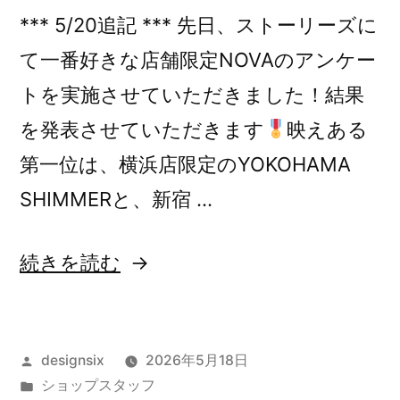
*** 5/20追記 *** 先日、ストーリーズに
て一番好きな店舗限定NOVAのアンケー
トを実施させていただきました！結果
を発表させていただきます
映えある
第一位は、横浜店限定のYOKOHAMA
SHIMMERと、新宿 …
“店
続きを読む
舗
限
投
designsix
2026年5月18日
定
稿
カ
ショップスタッフ