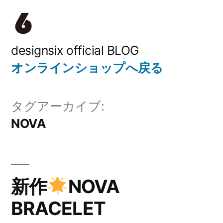
コ
ン
テ
designsix official BLOG
オンラインショップへ戻る
ン
ツ
タグアーカイブ:
へ
NOVA
ス
キ
ッ
新作
NOVA
プ
BRACELET