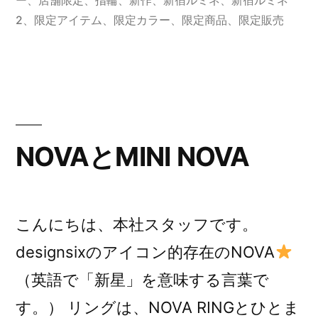
ー
、
店舗限定
、
指輪
、
新作
、
新宿ルミネ
、
新宿ルミネ
NOVA
2
、
限定アイテム
、
限定カラー
、
限定商品
、
限定販売
リ
リ
ー
ス
NOVAとMINI NOVA
の
お
知
こんにちは、本社スタッフです。
ら
designsixのアイコン的存在のNOVA
せ”
（英語で「新星」を意味する言葉で
の
す。） リングは、NOVA RINGとひとま