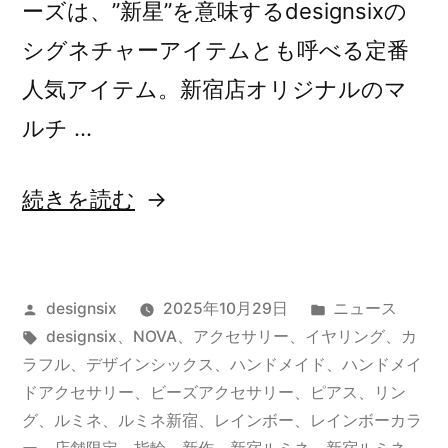
ーズは、”新星”を意味するdesignsixの
シグネチャーアイテムとも呼べる定番
人気アイテム。新宿店オリジナルのマ
ルチ …
“新
続きを読む
宿
ル
投
カ
designsix
2025年10月29日
ニュース
ミ
稿
タ
テ
designsix
、
NOVA
、
アクセサリー
、
イヤリング
、
カ
ネ
者:
グ:
ゴ
ラフル
、
デザインシックス
、
ハンドメイド
、
ハンドメイ
限
リ
ドアクセサリー
、
ビーズアクセサリー
、
ピアス
、
リン
ー:
グ
、
ルミネ
、
ルミネ新宿
、
レインボー
、
レインボーカラ
定