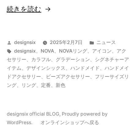
“定
続きを読む
番”NOVA”リ
ン
投
カ
designsix
2025年2月7日
ニュース
グ
稿
タ
テ
designsix
、
NOVA
、
NOVAリング
、
アイコン
、
アク
に
者:
グ:
ゴ
セサリー
、
カラフル
、
グラデーション
、
シグネチャーア
新
リ
イテム
、
デザインシックス
、
ハンドメイド
、
ハンドメイ
ー:
ドアクセサリー
、
ビーズアクセサリー
、
フリーサイズリ
色
ング
、
リング
、
定番
、
新色
登
場
designsix official BLOG
,
Proudly powered by
WordPress.
オンラインショップへ戻る
”