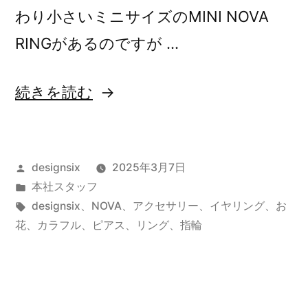
わり小さいミニサイズのMINI NOVA
RINGがあるのですが …
“NOVA
続きを読む
と
MINI
投
designsix
2025年3月7日
NOVA”
稿
カ
本社スタッフ
の
者:
テ
タ
designsix
、
NOVA
、
アクセサリー
、
イヤリング
、
お
ゴ
グ:
花
、
カラフル
、
ピアス
、
リング
、
指輪
リ
ー: