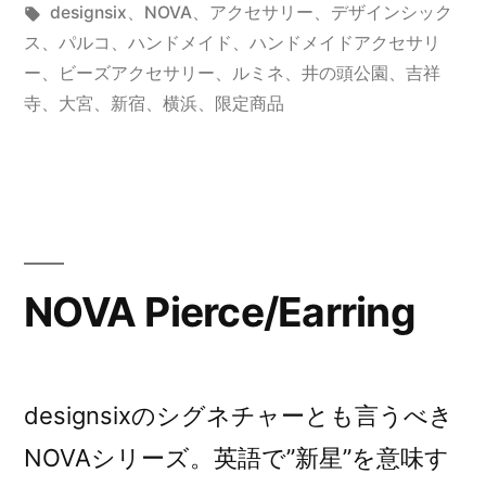
NOVA
者:
テ
タ
designsix
、
NOVA
、
アクセサリー
、
デザインシック
シ
ゴ
グ:
ス
、
パルコ
、
ハンドメイド
、
ハンドメイドアクセサリ
リ
ー
、
ビーズアクセサリー
、
ルミネ
、
井の頭公園
、
吉祥
リ
ー:
寺
、
大宮
、
新宿
、
横浜
、
限定商品
ー
ズ
”
の
NOVA Pierce/Earring
designsixのシグネチャーとも言うべき
NOVAシリーズ。英語で”新星”を意味す