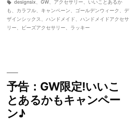
稿
タ
テ
designsix
、
GW
、
アクセサリー
、
いいことあるか
い
者:
グ:
ゴ
も
、
カラフル
、
キャンペーン
、
ゴールデンウィーク
、
デ
こ
リ
ザインシックス
、
ハンドメイド
、
ハンドメイドアクセサ
ー:
リー
、
ビーズアクセサリー
、
ラッキー
と
あ
る
か
も
予告：GW限定!いいこ
キ
とあるかもキャンペー
ャ
ン♪
ン
ペ