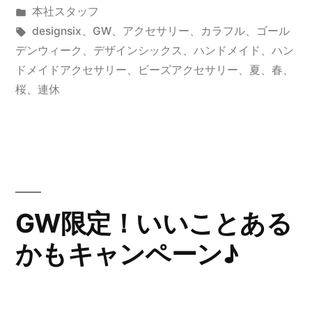
稿
カ
本社スタッフ
つ
者:
テ
タ
designsix
、
GW
、
アクセサリー
、
カラフル
、
ゴール
け
ゴ
グ:
デンウィーク
、
デザインシックス
、
ハンドメイド
、
ハン
リ
ドメイドアクセサリー
、
ビーズアクセサリー
、
夏
、
春
、
た
ー:
桜
、
連休
く
な
る”
の
GW限定！いいことある
かもキャンペーン♪