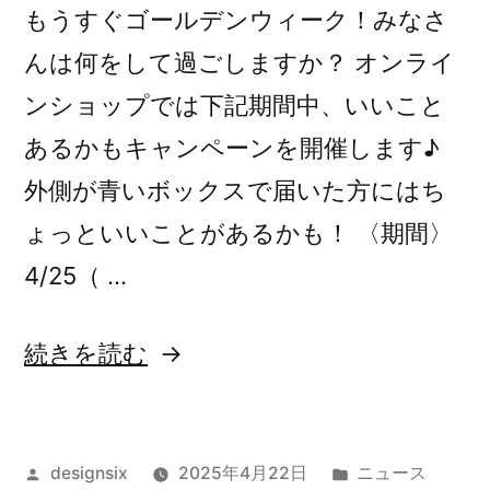
ー
もうすぐゴールデンウィーク！みなさ
ン
んは何をして過ごしますか？ オンライ
♪”
ンショップでは下記期間中、いいこと
の
あるかもキャンペーンを開催します♪
外側が青いボックスで届いた方にはち
ょっといいことがあるかも！ 〈期間〉
4/25（ …
“予
続きを読む
告：
GW
投
カ
designsix
2025年4月22日
ニュース
限