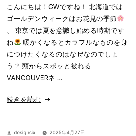
こんにちは！GWですね！ 北海道では
ゴールデンウィークはお花見の季節
、 東京では夏を意識し始める時期です
ね
暖かくなるとカラフルなものを身
につけたくなるのはなぜなのでしょ
う？ 頭からスポッと被れる
VANCOUVERネ …
“色
続きを読む
を
身
投
designsix
2025年4月27日
に