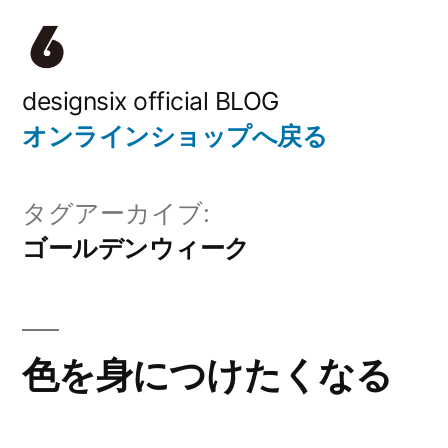
コ
ン
テ
designsix official BLOG
オンラインショップへ戻る
ン
ツ
タグアーカイブ:
へ
ゴールデンウィーク
ス
キ
ッ
色を身につけたくなる
プ