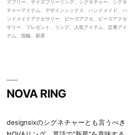
ゴ
グ:
ズフリー
、
サイズフリーリング
、
シグネチャー
、
シグネ
リ
チャーアイテム
、
デザインシックス
、
ハンドメイド
、
ハ
ー:
ンドメイドアクセサリー
、
ビーズアクセ
、
ビーズアクセ
サリー
、
プレゼント
、
リング
、
人気アイテム
、
定番アイ
テム
、
指輪
、
新星
NOVA RING
designsixのシグネチャーとも言うべき
NOVAリング。英語で”新星”を意味する