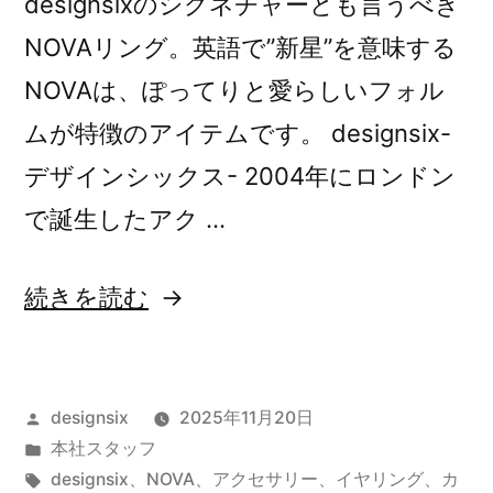
designsixのシグネチャーとも言うべき
NOVAリング。英語で”新星”を意味する
NOVAは、ぽってりと愛らしいフォル
ムが特徴のアイテムです。 designsix-
デザインシックス- 2004年にロンドン
で誕生したアク …
“NOVA
続きを読む
RING”
の
投
designsix
2025年11月20日
稿
カ
本社スタッフ
者:
テ
タ
designsix
、
NOVA
、
アクセサリー
、
イヤリング
、
カ