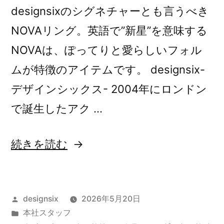
designsixのシグネチャーとも言うべき
NOVAリング。英語で”新星”を意味する
NOVAは、ぽってりと愛らしいフォル
ムが特徴のアイテムです。 designsix-
デザインシックス- 2004年にロンドン
で誕生したアク …
“NOVA
続きを読む
RING”
の
投
designsix
2026年5月20日
稿
カ
本社スタッフ