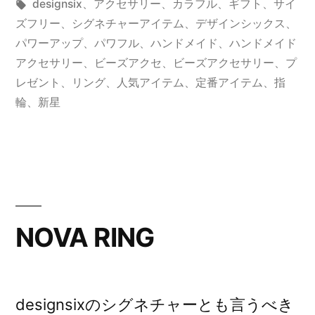
者:
テ
タ
designsix
、
アクセサリー
、
カラフル
、
ギフト
、
サイ
ゴ
グ:
ズフリー
、
シグネチャーアイテム
、
デザインシックス
、
リ
パワーアップ
、
パワフル
、
ハンドメイド
、
ハンドメイド
ー:
アクセサリー
、
ビーズアクセ
、
ビーズアクセサリー
、
プ
レゼント
、
リング
、
人気アイテム
、
定番アイテム
、
指
輪
、
新星
NOVA RING
designsixのシグネチャーとも言うべき