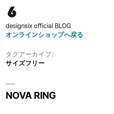
コ
ン
テ
designsix official BLOG
オンラインショップへ戻る
ン
ツ
タグアーカイブ:
へ
サイズフリー
ス
キ
ッ
NOVA RING
プ