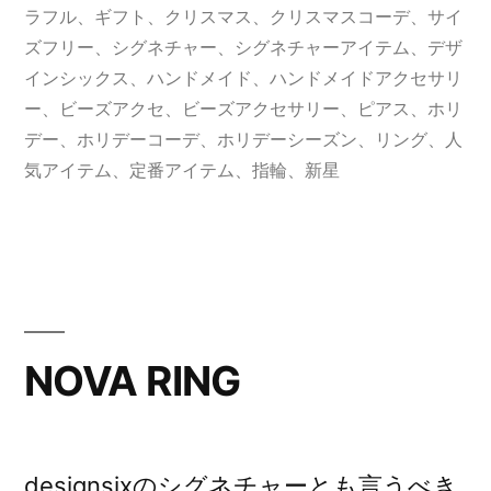
ゴ
グ:
ラフル
、
ギフト
、
クリスマス
、
クリスマスコーデ
、
サイ
リ
ズフリー
、
シグネチャー
、
シグネチャーアイテム
、
デザ
ー:
インシックス
、
ハンドメイド
、
ハンドメイドアクセサリ
ー
、
ビーズアクセ
、
ビーズアクセサリー
、
ピアス
、
ホリ
デー
、
ホリデーコーデ
、
ホリデーシーズン
、
リング
、
人
気アイテム
、
定番アイテム
、
指輪
、
新星
NOVA RING
designsixのシグネチャーとも言うべき