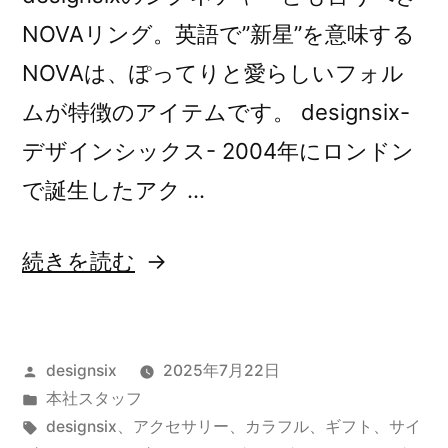
NOVAリング。英語で”新星”を意味する
NOVAは、ぽってりと愛らしいフォル
ムが特徴のアイテムです。 designsix-
デザインシックス- 2004年にロンドン
で誕生したアク …
“NOVA
続きを読む
RING”
の
投
designsix
2025年7月22日
稿
カ
本社スタッフ
者:
テ
タ
designsix
、
アクセサリー
、
カラフル
、
ギフト
、
サイ