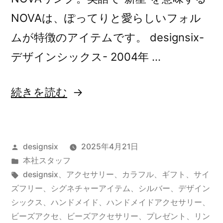
NOVAは、ぽってりと愛らしいフォル
ムが特徴のアイテムです。 designsix-
デザインシックス- 2004年 …
“NOVA
続きを読む
RING”
の
投
designsix
2025年4月21日
稿
カ
本社スタッフ
者:
テ
タ
designsix
、
アクセサリー
、
カラフル
、
ギフト
、
サイ
ゴ
グ:
ズフリー
、
シグネチャーアイテム
、
シルバー
、
デザイン
リ
シックス
、
ハンドメイド
、
ハンドメイドアクセサリー
、
ー:
ビーズアクセ
、
ビーズアクセサリー
、
プレゼント
、
リン