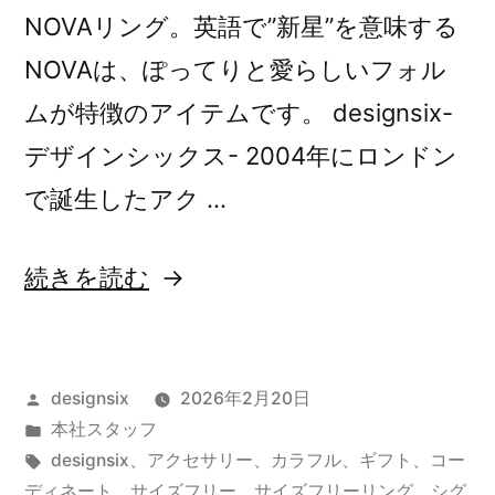
NOVAリング。英語で”新星”を意味する
NOVAは、ぽってりと愛らしいフォル
ムが特徴のアイテムです。 designsix-
デザインシックス- 2004年にロンドン
で誕生したアク …
“NOVA
続きを読む
RING”
の
投
designsix
2026年2月20日
稿
カ
本社スタッフ
者:
テ
タ
designsix
、
アクセサリー
、
カラフル
、
ギフト
、
コー
ゴ
グ:
ディネート
、
サイズフリー
、
サイズフリーリング
、
シグ