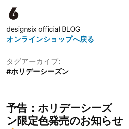
コ
ン
テ
designsix official BLOG
オンラインショップへ戻る
ン
ツ
タグアーカイブ:
へ
#ホリデーシーズン
ス
キ
ッ
予告：ホリデーシーズ
プ
ン限定色発売のお知らせ